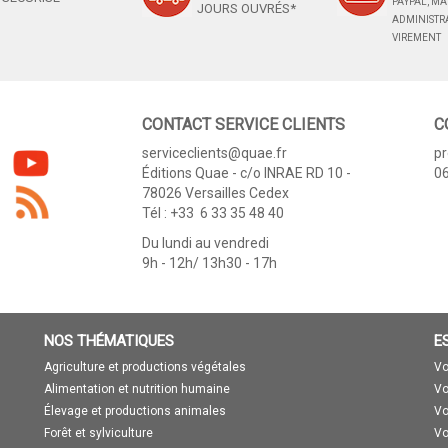
PAYPAL, M
JOURS OUVRÉS*
ADMINISTRA
VIREMENT
CONTACT SERVICE CLIENTS
C
serviceclients@quae.fr
p
Éditions Quae - c/o INRAE RD 10 -
06
78026 Versailles Cedex
Tél : +33 6 33 35 48 40
Du lundi au vendredi
9h - 12h/ 13h30 - 17h
NOS THÉMATIQUES
E
Agriculture et productions végétales
Vo
Alimentation et nutrition humaine
Vo
Élevage et productions animales
Vo
Forêt et sylviculture
Vo