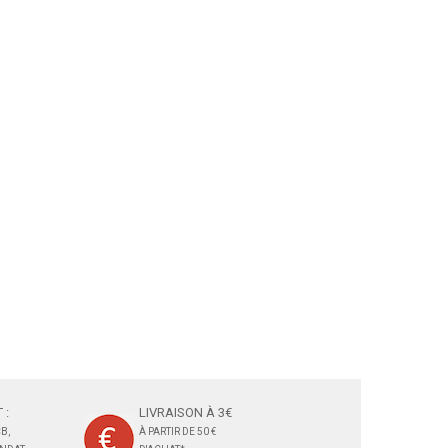
 :
LIVRAISON À 3€
B,
À PARTIR DE 50 €