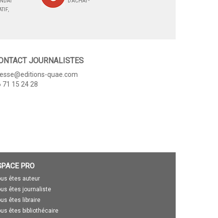
ANDAT
D'ACHAT*
TIF,
ONTACT JOURNALISTES
resse@editions-quae.com
 71 15 24 28
SPACE PRO
us êtes auteur
us êtes journaliste
us êtes libraire
us êtes bibliothécaire