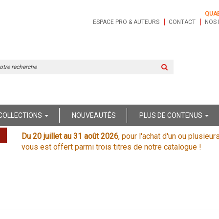
QUA
ESPACE PRO & AUTEURS
CONTACT
NOS 
Rechercher
sur
le
site
COLLECTIONS
NOUVEAUTÉS
PLUS DE CONTENUS
Du 20 juillet au 31 août 2026
, pour l'achat d'un ou plusieur
vous est offert parmi trois titres de notre catalogue !