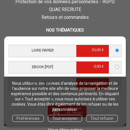
Protection de vos données personnelles - RGPD
QUAE RECRUTE
Retours et commandes
NOS THÉMATIQUES
Agriculture et productions végétales
Alimentation et nutrition humaine
35,00 €
LIVRE PAPIER
Élevage et productions animales
Forêt et sylviculture
0,00 €
EBOOK [PDF]
Milieux naturels et environnement
Pays du Sud
0,00 €
Nous utilisons des cookies d’analyse de la navigation et de
EBOOK [EPUB]
Pêche - Ressources aquatiques et aquacoles
l’audience sur notre site afin de vous proposer la meilleure
Sciences de la vie et de la terre
expérience possible et des contenus pertinents. En cliquant
sur « Tout accepter », vous nous autorisez à utiliser ces
Science pour tous
cookies. Vous êtes libre également de les refuser ou de les
Sciences sociales, politiques, économiques
AJOUTER
personnaliser.
AU PANIER
Préférences
Tout accepter
Tout refuser
ESPACE PRO