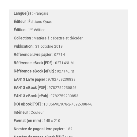
Langue(s) :
Français
Éditeur :
Éditions Quae
re
Édition :
1
édition
Collection :
Matière à débattre et décider
Publication :
31 octobre 2019
Référence Livre papier :
02714
Référence eBook [PDF] :
02714NUM
Référence eBook [ePub] :
02714EPB
EAN13 Livre papier :
9782759230839
EAN13 eBook [PDF] :
9782759230846
EAN13 eBook [ePub] :
9782759230853
DOI eBook [PDF] :
10.35690/978-2-7592-3084-6
Intérieur :
Couleur
Format (en mm)
:
145 x 210
Nombre de pages
Livre papier
:
182