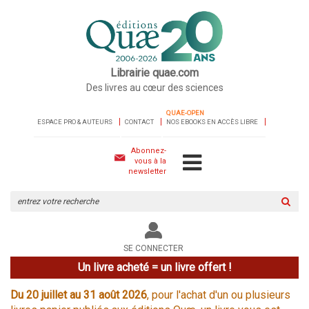
Librairie quae.com
Des livres au cœur des sciences
QUAE-OPEN
ESPACE PRO & AUTEURS
CONTACT
NOS EBOOKS EN ACCÈS LIBRE
Abonnez-
vous à la
newsletter
Rechercher
sur
le
site
SE CONNECTER
Un livre acheté = un livre offert !
Du 20 juillet au 31 août 2026
, pour l'achat d'un ou plusieurs