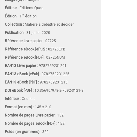
Éditeur :
Éditions Quae
re
Édition :
1
édition
Collection :
Matière à débattre et décider
Publication :
31 juillet 2020
Référence Livre papier :
02725
Référence eBook [ePub] :
02725EPB
Référence eBook [PDF] :
02725NUM
EAN13 Livre papier :
9782759231201
EAN13 eBook [ePub] :
9782759231225
EAN13 eBook [PDF] :
9782759231218
DOI eBook [PDF] :
10.35690/978-2-7592-3121-8
Intérieur :
Couleur
Format (en mm)
:
145 x 210
Nombre de pages
Livre papier
:
152
Nombre de pages
eBook [PDF]
:
152
Poids (en grammes) :
320