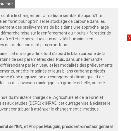
NNONCE
tte contre le changement climatique semblent aujourd’hui
e en forêt pour optimiser le stockage de carbone dans les
oissement des prélèvements de bois dans une approche large
démarche mise sur le renforcement du « puits » forestier de
V
gaz à effet de serre dues aux activités humaines en
des de production sont plus émetteurs.
ine, cet ouvrage affine tout d’abord le bilan carbone de la
 à certains de ses paramètres clés. Puis, dans une démarche
e différenciant par le niveau et les modalités des prélèvements
sements, ont été imaginés et leurs bilans carbone projetés
carbone d’une aggravation du changement climatique et de
tes ou des invasions biologiques à grande échelle, ont été
nde du ministère chargé de l’Agriculture et de la Forêt et
ve et aux études (DEPE) d’INRAE, cet ouvrage vise à éclairer le
 peuvent contribuer à atténuer le changement climatique.
éral de l’IGN, et Philippe Mauguin, président-directeur général