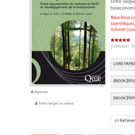
Entre séque
bioéconom
Alice Roux
(c
scientifique)
Schmitt
(coo
Collection :
M
LIVRE PAPIE
EBOOK [EPU
Agrandir
EBOOK [PDF
Télécharger un extrait
Référenc