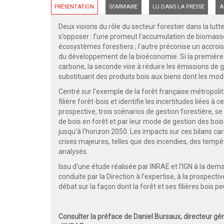
PRÉSENTATION
SOMMAIRE
LU DANS LA PRESSE
A
Deux visions du rôle du secteur forestier dans la lu
s’opposer : l’une promeut l’accumulation de biomass
écosystèmes forestiers ; l’autre préconise un accr
du développement de la bioéconomie. Si la première 
carbone, la seconde vise à réduire les émissions de 
substituant des produits bois aux biens dont les mo
Centré sur l’exemple de la forêt française métropolita
filière forêt-bois et identifie les incertitudes liées
prospective, trois scénarios de gestion forestière, s
de bois en forêt et par leur mode de gestion des boi
jusqu’à l’horizon 2050. Les impacts sur ces bilans 
crises majeures, telles que des incendies, des tempê
analysés.
Issu d’une étude réalisée par INRAE et l’IGN à la dema
conduite par la Direction à l’expertise, à la prospecti
débat sur la façon dont la forêt et ses filières bois
Consulter la préface de Daniel Bursaux, directeur gén