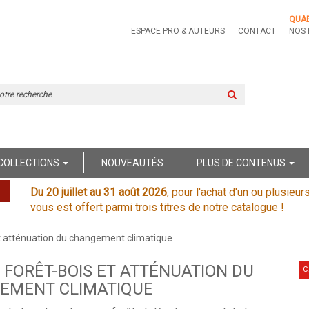
QUA
ESPACE PRO & AUTEURS
CONTACT
NOS 
Rechercher
sur
le
site
COLLECTIONS
NOUVEAUTÉS
PLUS DE CONTENUS
Du 20 juillet au 31 août 2026
, pour l'achat d'un ou plusieur
vous est offert parmi trois titres de notre catalogue !
 et atténuation du changement climatique
E FORÊT-BOIS ET ATTÉNUATION DU
C
EMENT CLIMATIQUE