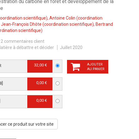
stration du carbone en forêt et développement de la
ie
oordination scientifique),
Antoine Colin
(coordination
,
Jean-François Dhôte
(coordination scientifique),
Bertrand
rdination scientifique)
2 commentaires client
atière à débattre et décider
Juillet 2020
AJOUTER
32,00 €
R
AU PANIER
0,00 €
B]
0,00 €
]
er ce produit sur votre site