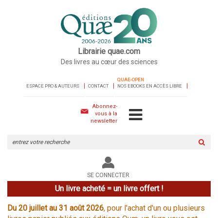
Librairie quae.com
Des livres au cœur des sciences
QUAE-OPEN
ESPACE PRO & AUTEURS
CONTACT
NOS EBOOKS EN ACCÈS LIBRE
Abonnez-
vous à la
newsletter
Rechercher
sur
le
site
SE CONNECTER
Un livre acheté = un livre offert !
Du 20 juillet au 31 août 2026
, pour l'achat d'un ou plusieurs