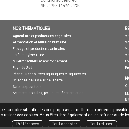
Du lundi au vendredi
9h - 12h/ 13h30 - 17h
NOS THÉMATIQUES
E
Agriculture et productions végétales
Vo
Alimentation et nutrition humaine
Vo
Élevage et productions animales
Vo
Forêt et sylviculture
Vo
Milieux naturels et environnement
Fo
Pays du Sud
Pr
Pêche - Ressources aquatiques et aquacoles
N
Sciences de la vie et de la terre
Qu
Science pour tous
Sciences sociales, politiques, économiques
Me
Dé
nce sur notre site afin de vous proposer la meilleure expérience possible
à utiliser ces cookies. Vous êtes libre également de les refuser ou de le
Préférences
Tout accepter
Tout refuser