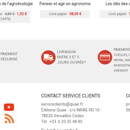
de l'agroécologie
Penser et agir en agronome
Les clés des
er
4,80 €
1,92 €
Livre papier
38,00 €
Livre papier
(-60%)
PAIEMENT
LIVRAISON
PAIEMENT
CHÈQUES, C
ENTRE 3 ET 5
SÉCURISÉ
PAYPAL, M
JOURS OUVRÉS*
ADMINISTRA
VIREMENT
CONTACT SERVICE CLIENTS
C
serviceclients@quae.fr
p
Éditions Quae - c/o INRAE RD 10 -
06
78026 Versailles Cedex
Tél : +33 6 33 35 48 40