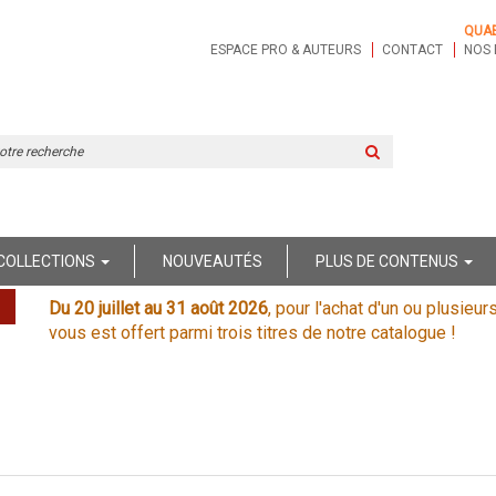
QUA
ESPACE PRO & AUTEURS
CONTACT
NOS 
Rechercher
sur
le
site
COLLECTIONS
NOUVEAUTÉS
PLUS DE CONTENUS
Du 20 juillet au 31 août 2026
, pour l'achat d'un ou plusieur
vous est offert parmi trois titres de notre catalogue !