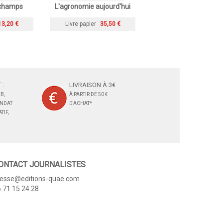
 champs
L'agronomie aujourd'hui
13,20 €
Livre papier
35,50 €
 :
LIVRAISON À 3€
B,
À PARTIR DE 50 €
ANDAT
D'ACHAT*
TIF,
ONTACT JOURNALISTES
resse@editions-quae.com
 71 15 24 28