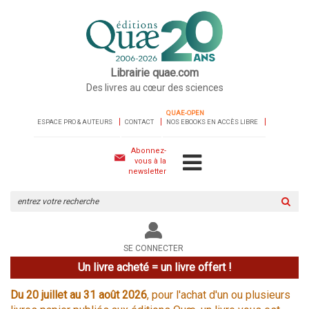
Librairie quae.com
Des livres au cœur des sciences
QUAE-OPEN
ESPACE PRO & AUTEURS
CONTACT
NOS EBOOKS EN ACCÈS LIBRE
Abonnez-
vous à la
newsletter
Rechercher
sur
le
site
SE CONNECTER
Un livre acheté = un livre offert !
Du 20 juillet au 31 août 2026
, pour l'achat d'un ou plusieurs