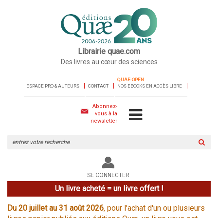
Librairie quae.com
Des livres au cœur des sciences
QUAE-OPEN
ESPACE PRO & AUTEURS
CONTACT
NOS EBOOKS EN ACCÈS LIBRE
Abonnez-
vous à la
newsletter
Rechercher
sur
le
site
SE CONNECTER
Un livre acheté = un livre offert !
Du 20 juillet au 31 août 2026
, pour l'achat d'un ou plusieurs