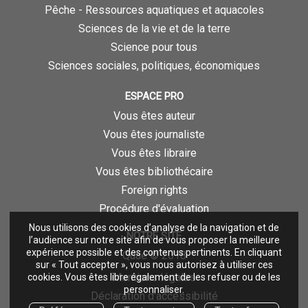
Pêche - Ressources aquatiques et aquacoles
Sciences de la vie et de la terre
Science pour tous
Sciences sociales, politiques, économiques
ESPACE PRO
Vous êtes auteur
Vous êtes journaliste
Vous êtes libraire
Vous êtes bibliothécaire
Foreign rights
Procédure d'évaluation
Nous utilisons des cookies d’analyse de la navigation et de
NOTRE SITE
l’audience sur notre site afin de vous proposer la meilleure
expérience possible et des contenus pertinents. En cliquant
Quae © 2018
sur « Tout accepter », vous nous autorisez à utiliser ces
Mentions légales
cookies. Vous êtes libre également de les refuser ou de les
personnaliser.
Déclaration d'accessibilité