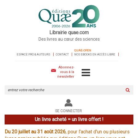
Librairie quae.com
Des livres au cœur des sciences
QUAE-OPEN
ESPACE PRO & AUTEURS
CONTACT
NOS EBOOKS EN ACCÈS LIBRE
Abonnez-
vous à la
newsletter
Rechercher
sur
le
site
SE CONNECTER
Un livre acheté = un livre offert !
Du 20 juillet au 31 août 2026
, pour l'achat d'un ou plusieurs