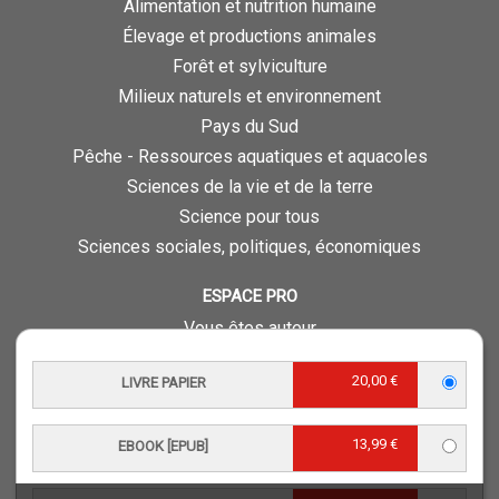
Alimentation et nutrition humaine
Élevage et productions animales
Forêt et sylviculture
Milieux naturels et environnement
Pays du Sud
Pêche - Ressources aquatiques et aquacoles
Sciences de la vie et de la terre
Science pour tous
Sciences sociales, politiques, économiques
ESPACE PRO
Vous êtes auteur
Vous êtes journaliste
20,00 €
LIVRE PAPIER
Vous êtes libraire
Vous êtes bibliothécaire
13,99 €
Foreign rights
EBOOK [EPUB]
Procédure d'évaluation