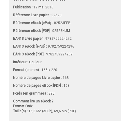
Publication :
19 mai 2016
Référence Livre papier :
02523
Référence eBook [ePub] :
02523EPB
Référence eBook [PDF] :
02523NUM
EAN13 Livre papier :
9782759224272
EAN13 eBook [ePub] :
9782759224296
EAN13 eBook [PDF] :
9782759224289
Intérieur :
Couleur
Format (en mm)
:
165 x 220
Nombre de pages
Livre papier
:
168
Nombre de pages
eBook [PDF]
:
168
Poids (en grammes) :
390
Comment lire un eBook ?
Format Onix
Taille(s) :
16,8 Mo (ePub), 69,6 Mo (PDF)