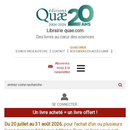
Librairie quae.com
Des livres au cœur des sciences
QUAE-OPEN
ESPACE PRO & AUTEURS
CONTACT
NOS EBOOKS EN ACCÈS LIBRE
Abonnez-
vous à la
newsletter
Rechercher
sur
le
site
SE CONNECTER
Un livre acheté = un livre offert !
Du 20 juillet au 31 août 2026
, pour l'achat d'un ou plusieurs