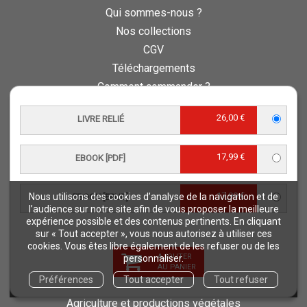
Qui sommes-nous ?
Nos collections
CGV
Téléchargements
Comment commander ?
Où trouver nos ouvrages ?
26,00 €
LIVRE RELIÉ
Contact
Comment lire un ebook ?
17,99 €
EBOOK [PDF]
Conseil scientifique et éditorial
Charte d’éthique éditoriale
17,99 €
Questions fréquentes
Nous utilisons des cookies d’analyse de la navigation et de
EBOOK [EPUB]
l’audience sur notre site afin de vous proposer la meilleure
Protection de vos données personnelles - RGPD
expérience possible et des contenus pertinents. En cliquant
QUAE RECRUTE
sur « Tout accepter », vous nous autorisez à utiliser ces
cookies. Vous êtes libre également de les refuser ou de les
Retours et commandes
AJOUTER
personnaliser.
AU PANIER
Préférences
Tout accepter
Tout refuser
NOS THÉMATIQUES
Agriculture et productions végétales