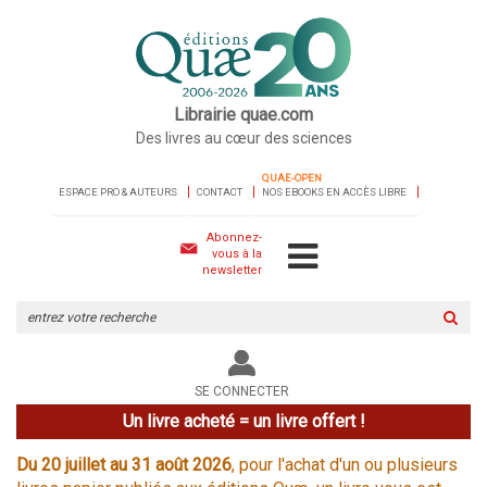
Librairie quae.com
Des livres au cœur des sciences
QUAE-OPEN
ESPACE PRO & AUTEURS
CONTACT
NOS EBOOKS EN ACCÈS LIBRE
Abonnez-
vous à la
newsletter
Rechercher
sur
le
site
SE CONNECTER
Un livre acheté = un livre offert !
Du 20 juillet au 31 août 2026
, pour l'achat d'un ou plusieurs