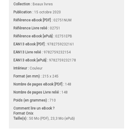
Collection :
Beaux livres
Publication :
15 octobre 2020
Référence eBook [PDF] :
02751NUM
Référence Livre relié :
02751
Référence eBook [ePub] :
02751EPB
EAN13 eBook [PDF] :
9782759232161
EAN13 Livre relié :
9782759232154
EAN13 eBook [ePub] :
9782759232178
Intérieur :
Couleur
Format (en mm)
:
215 x 245
Nombre de pages
eBook [PDF]
:
148
Nombre de pages
Livre relié
:
148
Poids (en grammes) :
710
Comment lire un eBook ?
Format Onix
Taille(s) :
50 Mo (PDF), 23,3 Mo (ePub)