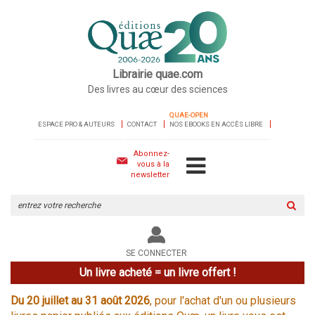
Librairie quae.com
Des livres au cœur des sciences
QUAE-OPEN
ESPACE PRO & AUTEURS
CONTACT
NOS EBOOKS EN ACCÈS LIBRE
Abonnez-
vous à la
newsletter
Rechercher
sur
le
site
SE CONNECTER
Un livre acheté = un livre offert !
Du 20 juillet au 31 août 2026
, pour l'achat d'un ou plusieurs