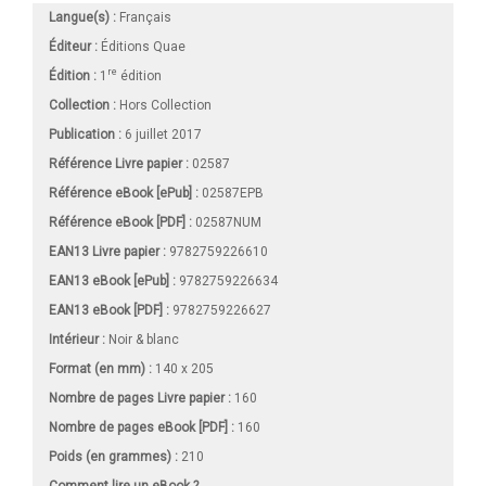
Langue(s) :
Français
Éditeur :
Éditions Quae
re
Édition :
1
édition
Collection :
Hors Collection
Publication :
6 juillet 2017
Référence Livre papier :
02587
Référence eBook [ePub] :
02587EPB
Référence eBook [PDF] :
02587NUM
EAN13 Livre papier :
9782759226610
EAN13 eBook [ePub] :
9782759226634
EAN13 eBook [PDF] :
9782759226627
Intérieur :
Noir & blanc
Format (en mm)
:
140 x 205
Nombre de pages
Livre papier
:
160
Nombre de pages
eBook [PDF]
:
160
Poids (en grammes) :
210
Comment lire un eBook ?