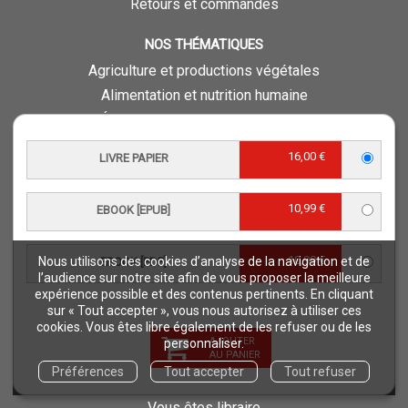
Retours et commandes
NOS THÉMATIQUES
Agriculture et productions végétales
Alimentation et nutrition humaine
Élevage et productions animales
Forêt et sylviculture
16,00 €
LIVRE PAPIER
Milieux naturels et environnement
Pays du Sud
10,99 €
EBOOK [EPUB]
Pêche - Ressources aquatiques et aquacoles
Sciences de la vie et de la terre
10,99 €
Nous utilisons des cookies d’analyse de la navigation et de
EBOOK [PDF]
Science pour tous
l’audience sur notre site afin de vous proposer la meilleure
Sciences sociales, politiques, économiques
expérience possible et des contenus pertinents. En cliquant
sur « Tout accepter », vous nous autorisez à utiliser ces
cookies. Vous êtes libre également de les refuser ou de les
ESPACE PRO
AJOUTER
personnaliser.
AU PANIER
Vous êtes auteur
Préférences
Tout accepter
Tout refuser
Vous êtes journaliste
Vous êtes libraire