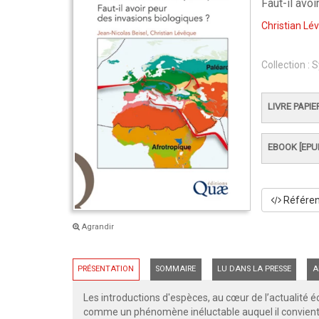
Faut-il avo
Christian Lé
Collection :
S
LIVRE PAPIE
EBOOK [EPU
Référenc
Agrandir
PRÉSENTATION
SOMMAIRE
LU DANS LA PRESSE
A
Les introductions d'espèces, au cœur de l’actualité
comme un phénomène inéluctable auquel il convient d