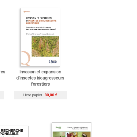
res
Invasion et expansion
d'insectes bioagresseurs
forestiers
Livre papier
30,00 €