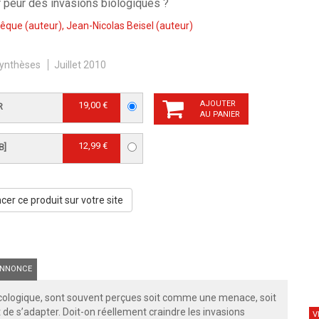
ir peur des invasions biologiques ?
vêque
(auteur),
Jean-Nicolas Beisel
(auteur)
ynthèses
Juillet 2010
AJOUTER
19,00 €
R
AU PANIER
12,99 €
B]
er ce produit sur votre site
NNONCE
 écologique, sont souvent perçues soit comme une menace, soit
e s’adapter. Doit-on réellement craindre les invasions
V