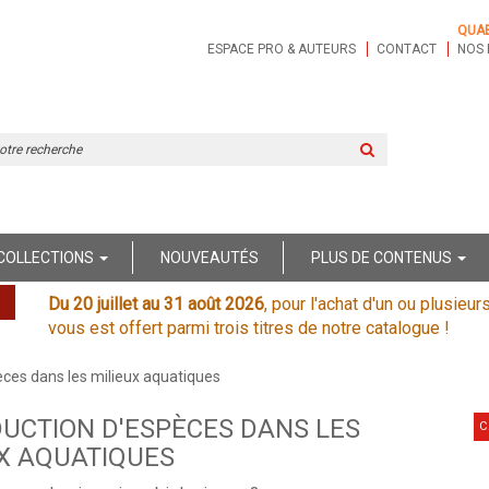
QUA
ESPACE PRO & AUTEURS
CONTACT
NOS 
Rechercher
sur
le
site
COLLECTIONS
NOUVEAUTÉS
PLUS DE CONTENUS
Du 20 juillet au 31 août 2026
, pour l'achat d'un ou plusieur
vous est offert parmi trois titres de notre catalogue !
èces dans les milieux aquatiques
UCTION D'ESPÈCES DANS LES
C
X AQUATIQUES