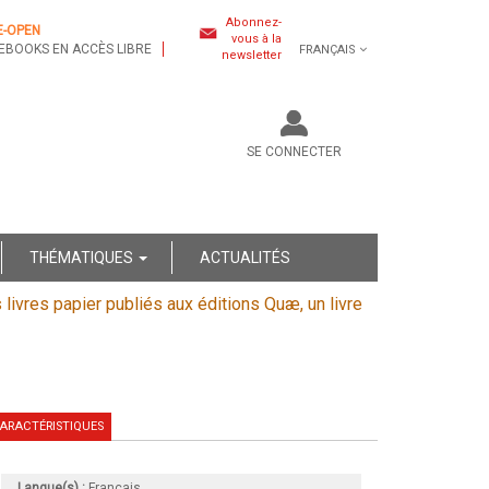
Abonnez-
E-OPEN
vous à la
EBOOKS EN ACCÈS LIBRE
FRANÇAIS
newsletter
SE CONNECTER
THÉMATIQUES
ACTUALITÉS
s livres papier publiés aux éditions Quæ, un livre
ARACTÉRISTIQUES
Langue(s) :
Français