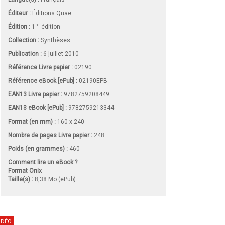
Éditeur :
Éditions Quae
re
Édition :
1
édition
Collection :
Synthèses
Publication :
6 juillet 2010
Référence Livre papier :
02190
Référence eBook [ePub] :
02190EPB
EAN13 Livre papier :
9782759208449
EAN13 eBook [ePub] :
9782759213344
Format (en mm)
:
160 x 240
Nombre de pages
Livre papier
:
248
Poids (en grammes) :
460
Comment lire un eBook ?
Format Onix
Taille(s) :
8,38 Mo (ePub)
IDÉO