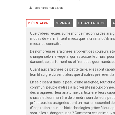
Télécharger un extrait
PRÉSENTATION
SOMMAIRE
LU DANS LA PRESSE
A
Que d’idées reçues sur le monde méconnu des araigné
modes de vie, méritent mieux que la crainte qu’ils i
mieux les connaître…
De nombreuses araignées arborent des couleurs éton
changer selon le végétal qui les accueille ; mais, pour
dansent, se parfument ou offrent des gourmandises
Quant aux araignées de petite taille, elles sont capa
leur fil au gré du vent, alors que d’autres préfèrent l
En se glissant dans la peau d’une araignée, tout curi
commun, peuplé d’êtres à la diversité insoupçonnée. 
des araignées : leur anatomie particulière, leurs ca
chasse et leur manière de prendre soin de leurs petits
prédateur, les araignées sont un maillon essentiel de
d’inspiration pour les biotechnologies grâce à leur ap
sont-elles si dangereuses ? Comment ces animaux son