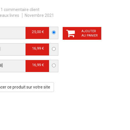
1 commentaire client
eaux livres
Novembre 2021
AJOUTER
25,00 €
AU PANIER
16,99 €
]
16,99 €
B]
er ce produit sur votre site