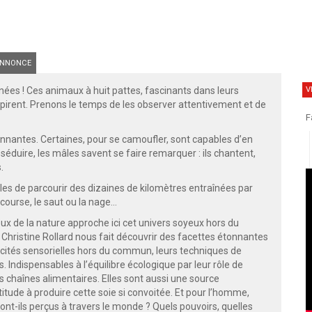
NNONCE
V
es ! Ces animaux à huit pattes, fascinants dans leurs
nspirent. Prenons le temps de les observer attentivement et de
F
nantes. Certaines, pour se camoufler, sont capables d’en
 séduire, les mâles savent se faire remarquer : ils chantent,
.
bles de parcourir des dizaines de kilomètres entraînées par
a course, le saut ou la nage…
eux de la nature approche ici cet univers soyeux hors du
Christine Rollard nous fait découvrir des facettes étonnantes
pacités sensorielles hors du commun, leurs techniques de
. Indispensables à l’équilibre écologique par leur rôle de
s chaînes alimentaires. Elles sont aussi une source
titude à produire cette soie si convoitée. Et pour l’homme,
t-ils perçus à travers le monde ? Quels pouvoirs, quelles