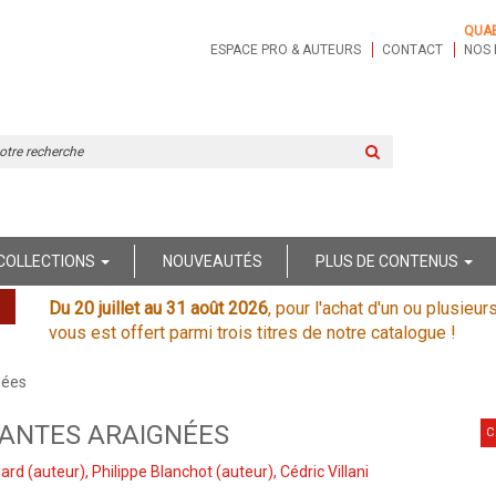
QUA
ESPACE PRO & AUTEURS
CONTACT
NOS 
Rechercher
sur
le
site
COLLECTIONS
NOUVEAUTÉS
PLUS DE CONTENUS
Du 20 juillet au 31 août 2026
, pour l'achat d'un ou plusieur
vous est offert parmi trois titres de notre catalogue !
nées
NANTES ARAIGNÉES
C
lard
(auteur),
Philippe Blanchot
(auteur),
Cédric Villani