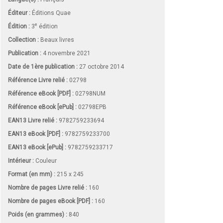
Éditeur :
Éditions Quae
e
Édition :
3
édition
Collection :
Beaux livres
Publication :
4 novembre 2021
Date de 1ère publication :
27 octobre 2014
Référence Livre relié :
02798
Référence eBook [PDF] :
02798NUM
Référence eBook [ePub] :
02798EPB
EAN13 Livre relié :
9782759233694
EAN13 eBook [PDF] :
9782759233700
EAN13 eBook [ePub] :
9782759233717
Intérieur :
Couleur
Format (en mm)
:
215 x 245
Nombre de pages
Livre relié
:
160
Nombre de pages
eBook [PDF]
:
160
Poids (en grammes) :
840