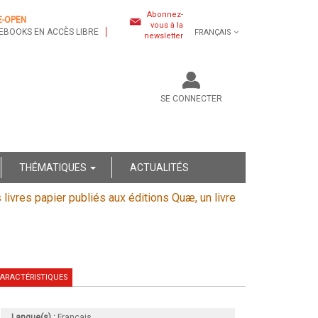
Abonnez-
E-OPEN
vous à la
EBOOKS EN ACCÈS LIBRE
FRANÇAIS
newsletter
SE CONNECTER
THÉMATIQUES
ACTUALITÉS
s livres papier publiés aux éditions Quæ, un livre
ARACTÉRISTIQUES
Langue(s) :
Français