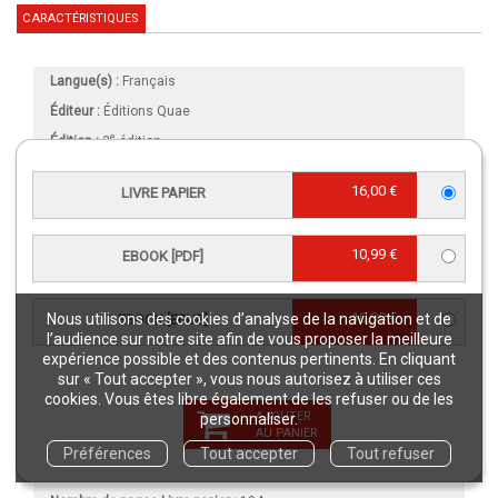
CARACTÉRISTIQUES
Langue(s) :
Français
Éditeur :
Éditions Quae
e
Édition :
3
édition
Collection :
Hors Collection
16,00 €
LIVRE PAPIER
Publication :
2 juillet 2020
Date de 1ère publication :
27 mars 2012
10,99 €
EBOOK [PDF]
Référence Livre papier :
02744
Référence eBook [PDF] :
02744NUM
10,99 €
Nous utilisons des cookies d’analyse de la navigation et de
EBOOK [EPUB]
Référence eBook [ePub] :
02744EPB
l’audience sur notre site afin de vous proposer la meilleure
EAN13 Livre papier :
9782759232246
expérience possible et des contenus pertinents. En cliquant
sur « Tout accepter », vous nous autorisez à utiliser ces
EAN13 eBook [PDF] :
9782759232253
cookies. Vous êtes libre également de les refuser ou de les
EAN13 eBook [ePub] :
9782759232260
AJOUTER
personnaliser.
AU PANIER
Intérieur :
Couleur
Préférences
Tout accepter
Tout refuser
Format (en mm)
:
140 x 245