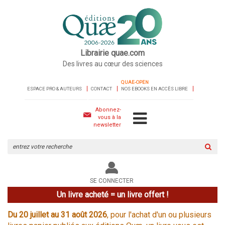
Librairie quae.com
Des livres au cœur des sciences
QUAE-OPEN
ESPACE PRO & AUTEURS
CONTACT
NOS EBOOKS EN ACCÈS LIBRE
Abonnez-
vous à la
newsletter
Rechercher
sur
le
site
SE CONNECTER
Un livre acheté = un livre offert !
Du 20 juillet au 31 août 2026
, pour l'achat d'un ou plusieurs