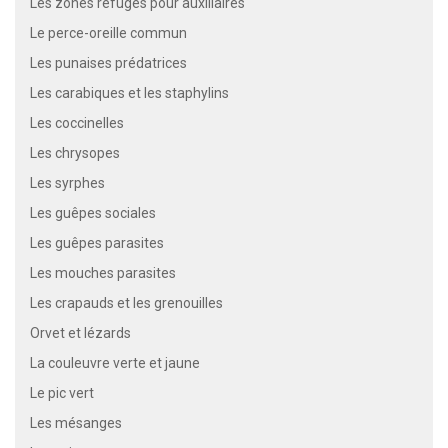
Les zones refuges pour auxiliaires
Le perce-oreille commun
Les punaises prédatrices
Les carabiques et les staphylins
Les coccinelles
Les chrysopes
Les syrphes
Les guêpes sociales
Les guêpes parasites
Les mouches parasites
Les crapauds et les grenouilles
Orvet et lézards
La couleuvre verte et jaune
Le pic vert
Les mésanges