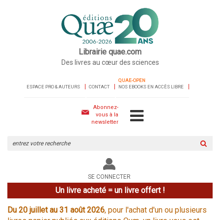
Librairie quae.com
Des livres au cœur des sciences
QUAE-OPEN
ESPACE PRO & AUTEURS
CONTACT
NOS EBOOKS EN ACCÈS LIBRE
Abonnez-
vous à la
newsletter
Rechercher
sur
le
site
SE CONNECTER
Un livre acheté = un livre offert !
Du 20 juillet au 31 août 2026
, pour l'achat d'un ou plusieurs