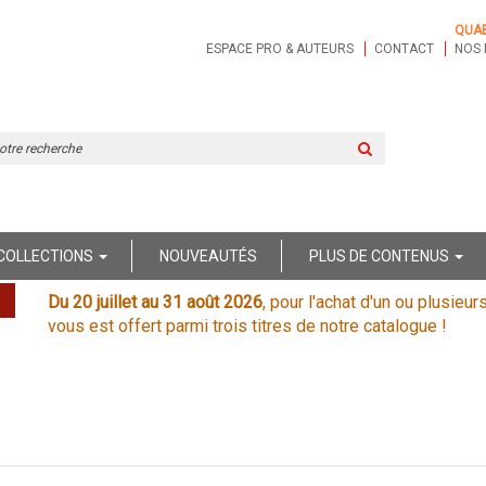
QUA
ESPACE PRO & AUTEURS
CONTACT
NOS 
Rechercher
sur
le
site
COLLECTIONS
NOUVEAUTÉS
PLUS DE CONTENUS
Du 20 juillet au 31 août 2026
, pour l'achat d'un ou plusieur
vous est offert parmi trois titres de notre catalogue !