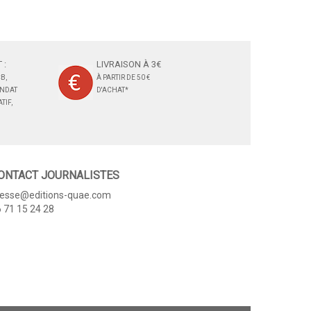
 :
LIVRAISON À 3€
B,
À PARTIR DE 50 €
ANDAT
D'ACHAT*
TIF,
ONTACT JOURNALISTES
resse@editions-quae.com
 71 15 24 28