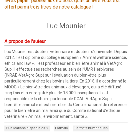
livres papier publiés aux éditions Quæ, un livre vous est
offert parmi trois titres de notre catalogue !
Luc Mounier
A propos de l'auteur
Luc Mounier est docteur vétérinaire et docteur d’université. Depuis
2012, il est diplômé du collège européen « Animal welfare science,
ethics and law ». Il est professeur en bien‑être animal à VetAgro
Sup. Il effectue ses recherches au sein de l’UMR Herbivores
(INRAE-VetAgro Sup) sur l’évaluation du bien‑être, plus
particulièrement chez les bovins laitiers. En 2018, il a coordonné le
MOOC « Le bien‑être des animaux d’élevage », qui a été diffusé
cinq fois et a enregistré plus de 18 000 inscriptions. Il est
responsable de la chaire partenariale DGAL-VetAgro Sup «
bien‑être animal » et est membre du Centre national de référence
pour le bien‑être animal ainsi que du Comité national d’éthique
vétérinaire « Animal, environnement, santé ».
Publications disponibles
Formats
Formats numériques