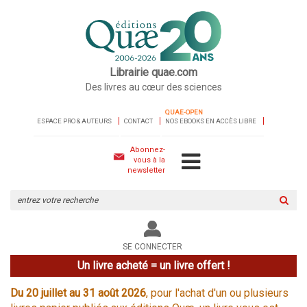
Librairie quae.com
Des livres au cœur des sciences
QUAE-OPEN
ESPACE PRO & AUTEURS
CONTACT
NOS EBOOKS EN ACCÈS LIBRE
Abonnez-
vous à la
newsletter
Rechercher
sur
le
site
SE CONNECTER
Un livre acheté = un livre offert !
Du 20 juillet au 31 août 2026
, pour l'achat d'un ou plusieurs