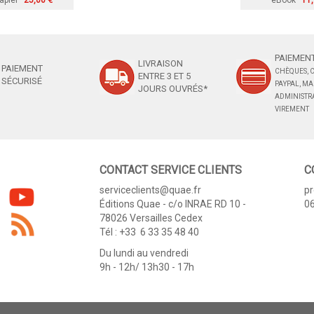
apier
25,00 €
eBook
11,
PAIEMENT
LIVRAISON
PAIEMENT
CHÈQUES, C
ENTRE 3 ET 5
SÉCURISÉ
PAYPAL, M
JOURS OUVRÉS*
ADMINISTRA
VIREMENT
CONTACT SERVICE CLIENTS
C
serviceclients@quae.fr
p
Éditions Quae - c/o INRAE RD 10 -
06
78026 Versailles Cedex
Tél : +33 6 33 35 48 40
Du lundi au vendredi
9h - 12h/ 13h30 - 17h