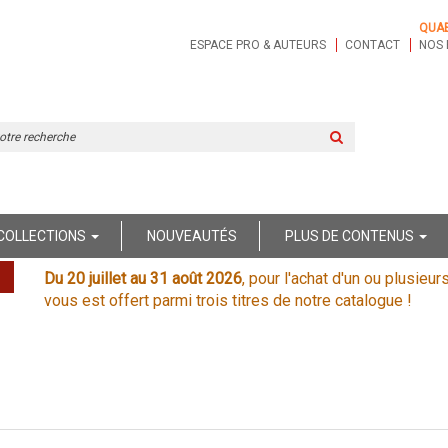
QUA
ESPACE PRO & AUTEURS
CONTACT
NOS 
Rechercher
sur
le
site
COLLECTIONS
NOUVEAUTÉS
PLUS DE CONTENUS
Du 20 juillet au 31 août 2026
, pour l'achat d'un ou plusieur
vous est offert parmi trois titres de notre catalogue !