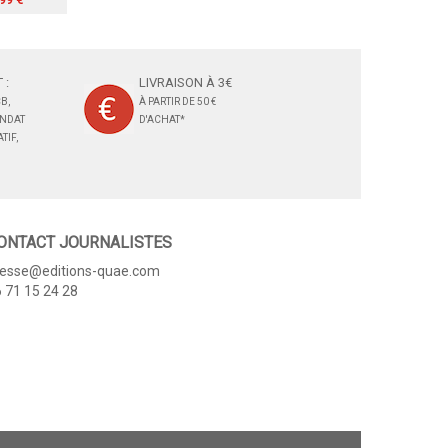
99 €
 :
LIVRAISON À 3€
B,
À PARTIR DE 50 €
ANDAT
D'ACHAT*
TIF,
ONTACT JOURNALISTES
resse@editions-quae.com
 71 15 24 28