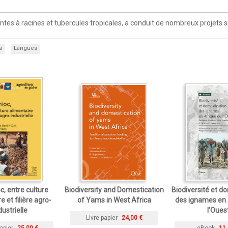
antes à racines et tubercules tropicales, a conduit de nombreux projets s
s
Langues
, entre culture
Biodiversity and Domestication
Biodiversité et d
e et filière agro-
of Yams in West Africa
des ignames en 
dustrielle
l’Oues
Livre papier
24,00 €