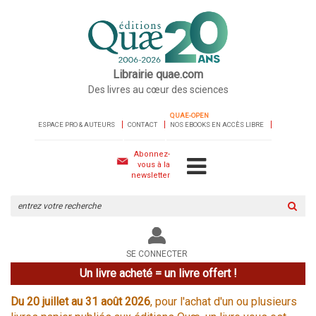
Librairie quae.com
Des livres au cœur des sciences
QUAE-OPEN
ESPACE PRO & AUTEURS
CONTACT
NOS EBOOKS EN ACCÈS LIBRE
Abonnez-
vous à la
newsletter
Rechercher
sur
le
site
SE CONNECTER
Un livre acheté = un livre offert !
Du 20 juillet au 31 août 2026
, pour l'achat d'un ou plusieurs