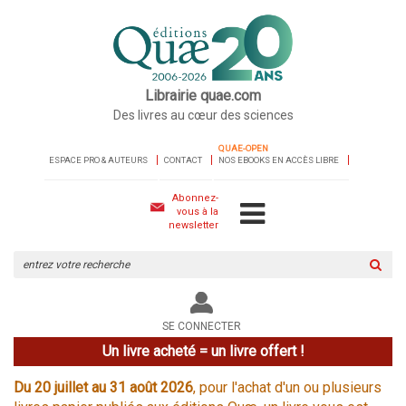
Librairie quae.com
Des livres au cœur des sciences
QUAE-OPEN
ESPACE PRO & AUTEURS
CONTACT
NOS EBOOKS EN ACCÈS LIBRE
Abonnez-
vous à la
newsletter
Rechercher
sur
le
site
SE CONNECTER
Un livre acheté = un livre offert !
Du 20 juillet au 31 août 2026
, pour l'achat d'un ou plusieurs