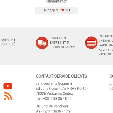
l'alimentation
Livre papier
20,30 €
PAIEMENT
LIVRAISON
PAIEMENT
CHÈQUES, C
ENTRE 3 ET 5
SÉCURISÉ
PAYPAL, M
JOURS OUVRÉS*
ADMINISTRA
VIREMENT
CONTACT SERVICE CLIENTS
C
serviceclients@quae.fr
p
Éditions Quae - c/o INRAE RD 10 -
06
78026 Versailles Cedex
Tél : +33 6 33 35 48 40
Du lundi au vendredi
9h - 12h/ 13h30 - 17h