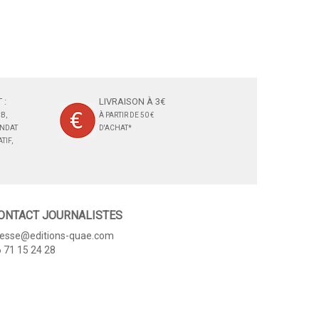
 :
LIVRAISON À 3€
B,
À PARTIR DE 50 €
ANDAT
D'ACHAT*
TIF,
ONTACT JOURNALISTES
resse@editions-quae.com
 71 15 24 28