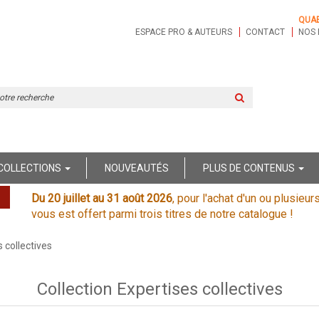
QUA
ESPACE PRO & AUTEURS
CONTACT
NOS 
Rechercher
sur
le
site
COLLECTIONS
NOUVEAUTÉS
PLUS DE CONTENUS
Du 20 juillet au 31 août 2026
, pour l'achat d'un ou plusieur
vous est offert parmi trois titres de notre catalogue !
s collectives
Collection Expertises collectives