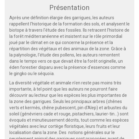
Présentation
Après une définition élargie des garrigues, les auteurs
rappellent l'historique de la formation des sols, et analysent le
biotope à travers l'étude des fossiles. Ils retracent l'histoire de
la forêt méditerranéenne et insistent sur le rôle primordial
joué par le climat en ce qui concerne la présence et la
répartition des végétaux et des animaux de la zone. Grâce à
la palynologie, l'étude des pollens, les auteurs remontent
dans le temps vers ce que devait être la forêt originelle, un
éden forestier disparu avec la présence d'essences comme
le gingko ou le séquoïa.
La diversité végétale et animale n'en reste pas moins très
importante, à tel point que les auteurs ne pourront faire
découvrir au lecteur que les espèces les plus importantes de
la zone des garrigues. Seuls les principaux arbres (chênes
verts et kermès, chêne pubescent, pin d'Alep) et arbustes du
soleil (génévriers cade et rouge, pistachiers, laurier-tin…) sont
évoqués et minutieusement décrits, tout comme les espèces
végétales avec leur cortège floristique, leurs fruits et leur
localisation dans la zone. Des notions générales sur le
peuplement animal des garrigues sont proposées avant de