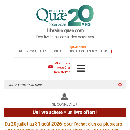
Librairie quae.com
Des livres au cœur des sciences
QUAE-OPEN
ESPACE PRO & AUTEURS
CONTACT
NOS EBOOKS EN ACCÈS LIBRE
Abonnez-
vous à la
newsletter
Rechercher
sur
le
site
SE CONNECTER
Un livre acheté = un livre offert !
Du 20 juillet au 31 août 2026
, pour l'achat d'un ou plusieurs