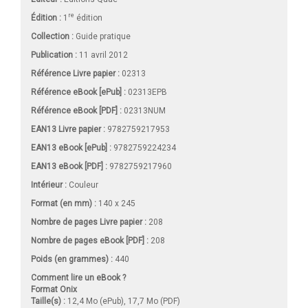
re
Édition :
1
édition
Collection :
Guide pratique
Publication :
11 avril 2012
Référence Livre papier :
02313
Référence eBook [ePub] :
02313EPB
Référence eBook [PDF] :
02313NUM
EAN13 Livre papier :
9782759217953
EAN13 eBook [ePub] :
9782759224234
EAN13 eBook [PDF] :
9782759217960
Intérieur :
Couleur
Format (en mm)
:
140 x 245
Nombre de pages
Livre papier
:
208
Nombre de pages
eBook [PDF]
:
208
Poids (en grammes) :
440
Comment lire un eBook ?
Format Onix
Taille(s) :
12,4 Mo (ePub), 17,7 Mo (PDF)