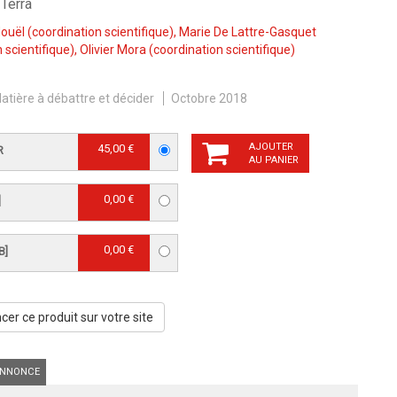
Terra
Mouël
(coordination scientifique),
Marie De Lattre-Gasquet
 scientifique),
Olivier Mora
(coordination scientifique)
atière à débattre et décider
Octobre 2018
AJOUTER
45,00 €
R
AU PANIER
0,00 €
]
0,00 €
B]
er ce produit sur votre site
NNONCE