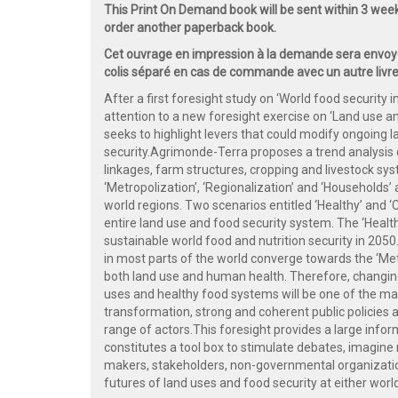
This Print On Demand book will be sent within 3 wee
order another paperback book.
Cet ouvrage en impression à la demande sera envoyé
colis séparé en cas de commande avec un autre livre
After a first foresight study on ‘World food security
attention to a new foresight exercise on ‘Land use a
seeks to highlight levers that could modify ongoing 
security.Agrimonde-Terra proposes a trend analysis o
linkages, farm structures, cropping and livestock sys
‘Metropolization’, ‘Regionalization’ and ‘Households’
world regions. Two scenarios entitled ‘Healthy’ and 
entire land use and food security system. The ‘Health
sustainable world food and nutrition security in 2050
in most parts of the world converge towards the ‘Metr
both land use and human health. Therefore, changing
uses and healthy food systems will be one of the mai
transformation, strong and coherent public policies 
range of actors.This foresight provides a large info
constitutes a tool box to stimulate debates, imagine
makers, stakeholders, non-governmental organizatio
futures of land uses and food security at either world