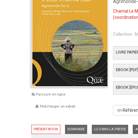
Agrimonde-
Chantal Le 
(coordination
Collection :
M
LIVRE PAPIE
EBOOK [PDF
EBOOK [EPU
Parcourir en ligne
Télécharger un extrait
Référenc
PRÉSENTATION
SOMMAIRE
LU DANS LA PRESSE
A