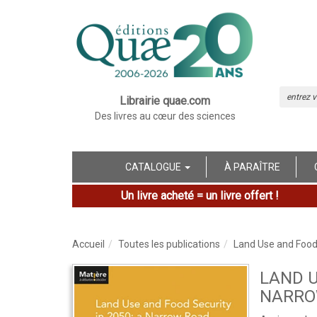
Librairie quae.com
Des livres au cœur des sciences
CATALOGUE
À PARAÎTRE
Un livre acheté = un livre offert !
Accueil
Toutes les publications
Land Use and Food
LAND U
NARRO