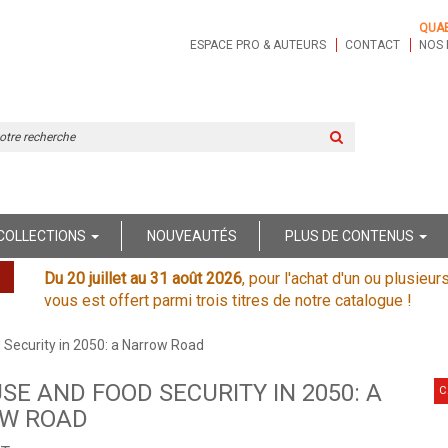
QUA
ESPACE PRO & AUTEURS
CONTACT
NOS 
Rechercher
sur
le
site
COLLECTIONS
NOUVEAUTÉS
PLUS DE CONTENUS
Du 20 juillet au 31 août 2026
, pour l'achat d'un ou plusieur
vous est offert parmi trois titres de notre catalogue !
 Security in 2050: a Narrow Road
SE AND FOOD SECURITY IN 2050: A
C
W ROAD