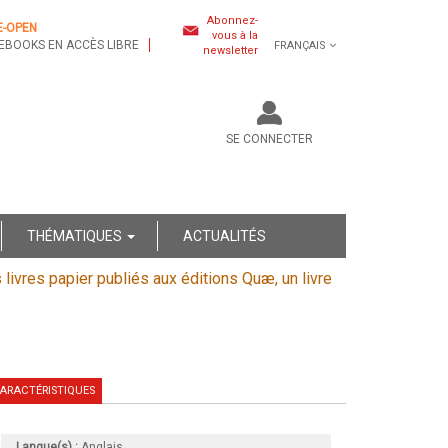
Abonnez-
E-OPEN
vous à la
EBOOKS EN ACCÈS LIBRE
FRANÇAIS
newsletter
SE CONNECTER
THÉMATIQUES
ACTUALITÉS
s livres papier publiés aux éditions Quæ, un livre
ARACTÉRISTIQUES
Langue(s) :
Anglais