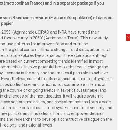
ks (metropolitan France) and in a separate package if you
 sous 3 semaines environ (France métropolitaine) et dans un
 papier.
 in 2050’ (Agrimonde), CIRAD and INRA have turned their
V
nd food security in 2050’ (Agrimonde-Terra). This new study
land-use patterns for improved food and nutrition
n the global context, climate change, food diets, urban-rural
tems, and explores five scenarios. Three scenarios entitled
 are based on current competing trends identified in most
‘Communities’ involve potential breaks that could change the
y’ scenario is the only one that makes it possible to achieve
. Nevertheless, current trends in agricultural and food systems
opolization’ scenario, which is not sustainable in terms of
 the course of ongoing trends in favor of sustainable land
n challenges of the next decades. It will require systemic
across sectors and scales, and consistent actions from a wide
rmation base on land uses, food systems and food security and
 new policies and innovations. It aims to empower decision
ns and researchers to develop a constructive dialogue on the
, regional and national levels.