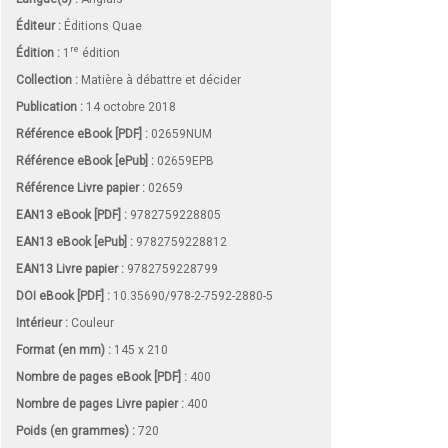
Éditeur :
Éditions Quae
re
Édition :
1
édition
Collection :
Matière à débattre et décider
Publication :
14 octobre 2018
Référence eBook [PDF] :
02659NUM
Référence eBook [ePub] :
02659EPB
Référence Livre papier :
02659
EAN13 eBook [PDF] :
9782759228805
EAN13 eBook [ePub] :
9782759228812
EAN13 Livre papier :
9782759228799
DOI eBook [PDF] :
10.35690/978-2-7592-2880-5
Intérieur :
Couleur
Format (en mm)
:
145 x 210
Nombre de pages
eBook [PDF]
:
400
Nombre de pages
Livre papier
:
400
Poids (en grammes) :
720