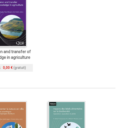
on and transfer of
ge in agriculture
k
0,00 €
(gratuit)