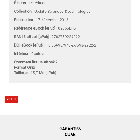
re
Édition :
1
édition
Collection :
Update Sciences & technologies
Publication :
17 décembre 2018
Référence eBook [ePub] :
02665EPB
EAN13 eBook [ePub] :
9782759229222
DOI eBook [ePub] :
10.35690/978-2-7592-2922-2
Intérieur :
Couleur
Comment lire un eBook ?
Format Onix
Taille(s) :
15,7 Mo (ePub)
VIDÉO
GARANTIES
QUAE