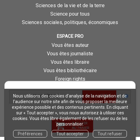
Sciences de la vie et de la terre
Science pour tous
Sciences sociales, politiques, économiques
ESPACE PRO
Vous êtes auteur
Vous êtes journaliste
Vous êtes libraire
Vous êtes bibliothécaire
Foreign rights
Procédure d'évaluation
0,00 €
Nous utilisons des cookies d’analyse de la navigation et de
EBOOK [EPUB]
NOTRE SITE
l’audience sur notre site afin de vous proposer la meilleure
expérience possible et des contenus pertinents. En cliquant
Quae © 2018
sur « Tout accepter », vous nous autorisez à utiliser ces
Mentions légales
cookies. Vous êtes libre également de les refuser ou de les
AJOUTER
personnaliser.
Déclaration d'accessibilité
AU PANIER
Préférences
Tout accepter
Tout refuser