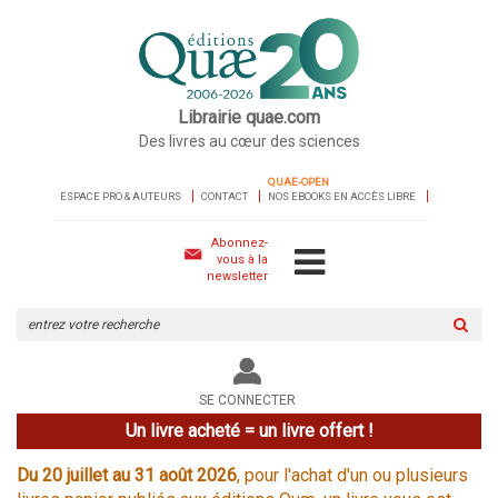
Librairie quae.com
Des livres au cœur des sciences
QUAE-OPEN
ESPACE PRO & AUTEURS
CONTACT
NOS EBOOKS EN ACCÈS LIBRE
Abonnez-
vous à la
newsletter
Rechercher
sur
le
site
SE CONNECTER
Un livre acheté = un livre offert !
Du 20 juillet au 31 août 2026
, pour l'achat d'un ou plusieurs