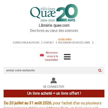
Librairie quae.com
Des livres au cœur des sciences
QUAE-OPEN
ESPACE PRO & AUTEURS
CONTACT
NOS EBOOKS EN ACCÈS LIBRE
Abonnez-
vous à la
newsletter
Rechercher
sur
le
site
SE CONNECTER
Un livre acheté = un livre offert !
Du 20 juillet au 31 août 2026
, pour l'achat d'un ou plusieurs