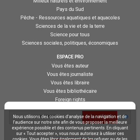
Milieux naturels et environnement
Pays du Sud
Pêche - Ressources aquatiques et aquacoles
Sciences de la vie et de la terre
Science pour tous
Sciences sociales, politiques, économiques
ESPACE PRO
Vous êtes auteur
Vous êtes journaliste
Vous êtes libraire
Vous êtes bibliothécaire
Foreign rights
Procédure d'évaluation
49,00 €
Nous utilisons des cookies d’analyse de la navigation et de
LIVRE PAPIER
NOTRE SITE
l’audience sur notre site afin de vous proposer la meilleure
expérience possible et des contenus pertinents. En cliquant
Quae © 2018
sur « Tout accepter », vous nous autorisez à utiliser ces
Mentions légales
cookies. Vous êtes libre également de les refuser ou de les