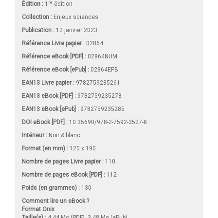
re
Édition :
1
édition
Collection :
Enjeux sciences
Publication :
12 janvier 2023
Référence Livre papier :
02864
Référence eBook [PDF] :
02864NUM
Référence eBook [ePub] :
02864EPB
EAN13 Livre papier :
9782759235261
EAN13 eBook [PDF] :
9782759235278
EAN13 eBook [ePub] :
9782759235285
DOI eBook [PDF] :
10.35690/978-2-7592-3527-8
Intérieur :
Noir & blanc
Format (en mm)
:
120 x 190
Nombre de pages
Livre papier
:
110
Nombre de pages
eBook [PDF]
:
112
Poids (en grammes) :
130
Comment lire un eBook ?
Format Onix
Taille(s) :
4,44 Mo (PDF), 3,48 Mo (ePub)