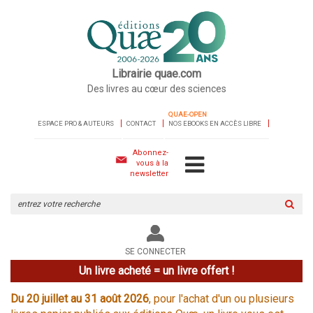
Librairie quae.com
Des livres au cœur des sciences
QUAE-OPEN
ESPACE PRO & AUTEURS
CONTACT
NOS EBOOKS EN ACCÈS LIBRE
Abonnez-
vous à la
newsletter
Rechercher
sur
le
site
SE CONNECTER
Un livre acheté = un livre offert !
Du 20 juillet au 31 août 2026
, pour l'achat d'un ou plusieurs