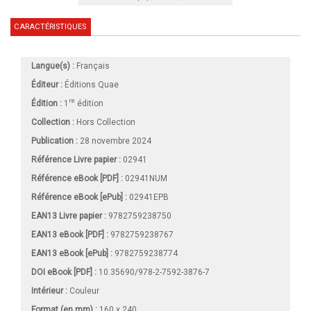
CARACTÉRISTIQUES
Langue(s) :
Français
Éditeur :
Éditions Quae
re
Édition :
1
édition
Collection :
Hors Collection
Publication :
28 novembre 2024
Référence Livre papier :
02941
Référence eBook [PDF] :
02941NUM
Référence eBook [ePub] :
02941EPB
EAN13 Livre papier :
9782759238750
EAN13 eBook [PDF] :
9782759238767
EAN13 eBook [ePub] :
9782759238774
DOI eBook [PDF] :
10.35690/978-2-7592-3876-7
Intérieur :
Couleur
Format (en mm)
:
160 x 240