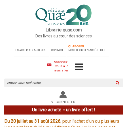
Librairie quae.com
Des livres au cœur des sciences
QUAE-OPEN
ESPACE PRO & AUTEURS
CONTACT
NOS EBOOKS EN ACCÈS LIBRE
Abonnez-
vous à la
newsletter
Rechercher
sur
le
site
SE CONNECTER
Un livre acheté = un livre offert !
Du 20 juillet au 31 août 2026
, pour l'achat d'un ou plusieurs