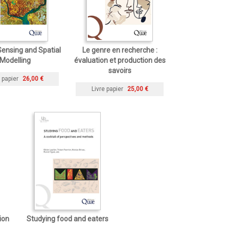
ensing and Spatial
Le genre en recherche :
Modelling
évaluation et production des
savoirs
 papier
26,00 €
Livre papier
25,00 €
ion
Studying food and eaters