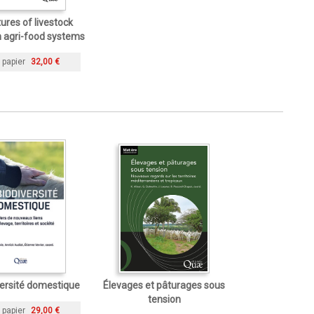
ures of livestock
n agri-food systems
 papier
32,00 €
versité domestique
Élevages et pâturages sous
tension
 papier
29,00 €