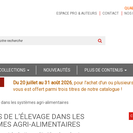
QUA
ESPACE PRO & AUTEURS
CONTACT
NOS 
Rechercher
sur
le
site
COLLECTIONS
NOUVEAUTÉS
PLUS DE CONTENUS
Du 20 juillet au 31 août 2026
, pour l'achat d'un ou plusieur
vous est offert parmi trois titres de notre catalogue !
e dans les systèmes agri-alimentaires
 DE L’ÉLEVAGE DANS LES
C
ES AGRI-ALIMENTAIRES