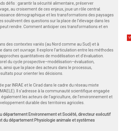
s défis : garantir la sécurité alimentaire, préserver
vage, au croisement de ces enjeux, joue un rôle central.
 croissance démographique et les transformations des paysages
 soulèvent des questions sur la place de l’élevage dans les
’il peut rendre. Comment anticiper ces transformations et en
V
ns des contextes variés (au Nord comme au Sud) et à
e dans cet ouvrage. Il explore l’articulation entre les méthodes
s approches quantitatives de modélisation et d’évaluation.
rel du cycle prospective–modélisation–évaluation,
es, ainsi que la place des acteurs dans le processus,
ultats pour orienter les décisions.
ée par INRAE et le Cirad dans le cadre du réseau mixte
AELE). Il s’adresse à la communauté scientifique engagée
a également les acteurs de l’agriculture, de l’environnement et
éveloppement durable des territoires agricoles.
f du département Environnement et Société, directeur exécutif
int du département Physiologie animale et systèmes