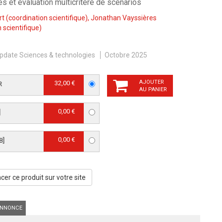
s et évaluation multicritère de scénarios
rt
(coordination scientifique),
Jonathan Vayssières
 scientifique)
pdate Sciences & technologies
Octobre 2025
AJOUTER
32,00 €
R
AU PANIER
0,00 €
]
0,00 €
B]
er ce produit sur votre site
NNONCE