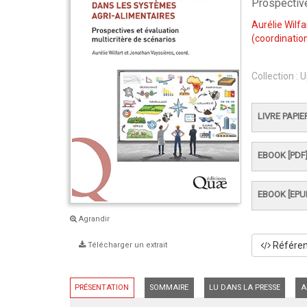
Prospective
Aurélie Wilfa
(coordination
Collection :
U
LIVRE PAPIE
EBOOK [PDF
EBOOK [EPU
Agrandir
Référenc
Télécharger un extrait
PRÉSENTATION
SOMMAIRE
LU DANS LA PRESSE
A