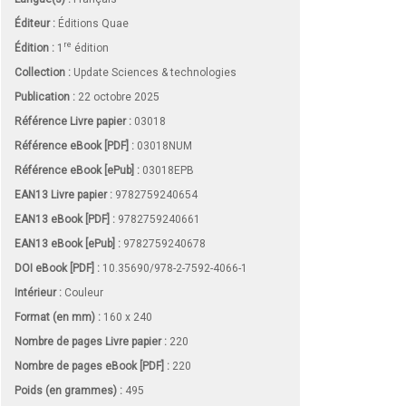
Éditeur :
Éditions Quae
re
Édition :
1
édition
Collection :
Update Sciences & technologies
Publication :
22 octobre 2025
Référence Livre papier :
03018
Référence eBook [PDF] :
03018NUM
Référence eBook [ePub] :
03018EPB
EAN13 Livre papier :
9782759240654
EAN13 eBook [PDF] :
9782759240661
EAN13 eBook [ePub] :
9782759240678
DOI eBook [PDF] :
10.35690/978-2-7592-4066-1
Intérieur :
Couleur
Format (en mm)
:
160 x 240
Nombre de pages
Livre papier
:
220
Nombre de pages
eBook [PDF]
:
220
Poids (en grammes) :
495