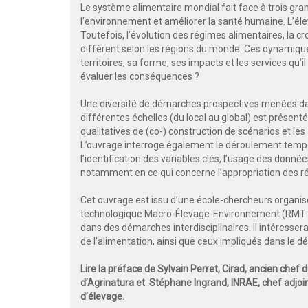
Le système alimentaire mondial fait face à trois grand
l’environnement et améliorer la santé humaine. L’éle
Toutefois, l’évolution des régimes alimentaires, la
diffèrent selon les régions du monde. Ces dynamiques
territoires, sa forme, ses impacts et les services qu
évaluer les conséquences ?
Une diversité de démarches prospectives menées da
différentes échelles (du local au global) est présenté
qualitatives de (co-) construction de scénarios et le
L’ouvrage interroge également le déroulement tempo
l’identification des variables clés, l’usage des donné
notamment en ce qui concerne l’appropriation des rés
Cet ouvrage est issu d’une école-chercheurs organis
technologique Macro-Élevage-Environnement (RMT M
dans des démarches interdisciplinaires. Il intéresser
de l’alimentation, ainsi que ceux impliqués dans le d
Lire la préface de Sylvain Perret, Cirad, ancien che
d’Agrinatura et Stéphane Ingrand, INRAE, chef adjo
d’élevage.