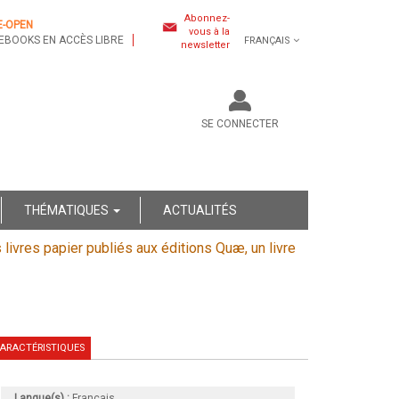
Abonnez-
E-OPEN
vous à la
EBOOKS EN ACCÈS LIBRE
FRANÇAIS
newsletter
SE CONNECTER
THÉMATIQUES
ACTUALITÉS
s livres papier publiés aux éditions Quæ, un livre
ARACTÉRISTIQUES
Langue(s) :
Français