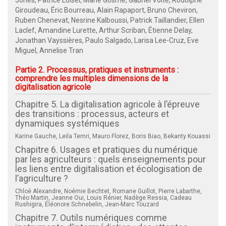
Giroudeau, Éric Bourreau, Alain Rapaport, Bruno Cheviron,
Ruben Chenevat, Nesrine Kalboussi, Patrick Taillandier, Ellen
Laclef, Amandine Lurette, Arthur Scriban, Étienne Delay,
Jonathan Vayssières, Paulo Salgado, Larisa Lee-Cruz, Eve
Miguel, Annelise Tran
Partie 2. Processus, pratiques et instruments :
comprendre les multiples dimensions de la
digitalisation agricole
Chapitre 5. La digitalisation agricole à l’épreuve
des transitions : processus, acteurs et
dynamiques systémiques
Karine Gauche, Leila Temri, Mauro Florez, Boris Biao, Bekanty Kouassi
Chapitre 6. Usages et pratiques du numérique
par les agriculteurs : quels enseignements pour
les liens entre digitalisation et écologisation de
l’agriculture ?
Chloé Alexandre, Noémie Bechtet, Romane Guillot, Pierre Labarthe,
Théo Martin, Jeanne Oui, Louis Rénier, Nadège Ressia, Cadeau
Rushigira, Éléonore Schnebelin, Jean-Marc Touzard
Chapitre 7. Outils numériques comme