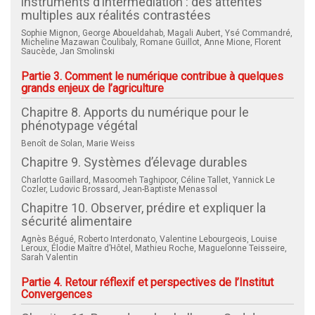
instruments d’intermédiation : des attentes
multiples aux réalités contrastées
Sophie Mignon, George Aboueldahab, Magali Aubert, Ysé Commandré,
Micheline Mazawan Coulibaly, Romane Guillot, Anne Mione, Florent
Saucède, Jan Smolinski
Partie 3. Comment le numérique contribue à quelques
grands enjeux de l’agriculture
Chapitre 8. Apports du numérique pour le
phénotypage végétal
Benoît de Solan, Marie Weiss
Chapitre 9. Systèmes d’élevage durables
Charlotte Gaillard, Masoomeh Taghipoor, Céline Tallet, Yannick Le
Cozler, Ludovic Brossard, Jean-Baptiste Menassol
Chapitre 10. Observer, prédire et expliquer la
sécurité alimentaire
Agnès Bégué, Roberto Interdonato, Valentine Lebourgeois, Louise
Leroux, Élodie Maître d’Hôtel, Mathieu Roche, Maguelonne Teisseire,
Sarah Valentin
Partie 4. Retour réflexif et perspectives de l’Institut
Convergences