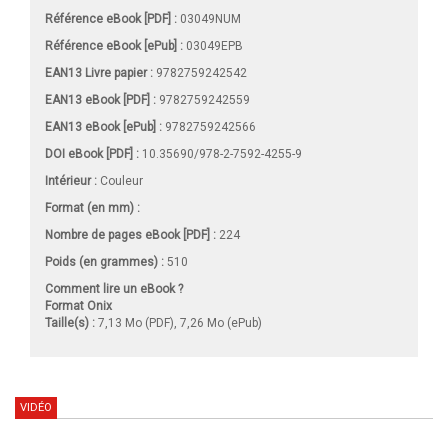
Référence eBook [PDF] :
03049NUM
Référence eBook [ePub] :
03049EPB
EAN13 Livre papier :
9782759242542
EAN13 eBook [PDF] :
9782759242559
EAN13 eBook [ePub] :
9782759242566
DOI eBook [PDF] :
10.35690/978-2-7592-4255-9
Intérieur :
Couleur
Format (en mm)
:
Nombre de pages
eBook [PDF]
:
224
Poids (en grammes) :
510
Comment lire un eBook ?
Format Onix
Taille(s) :
7,13 Mo (PDF), 7,26 Mo (ePub)
VIDÉO