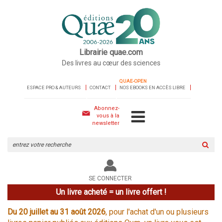
Librairie quae.com
Des livres au cœur des sciences
QUAE-OPEN
ESPACE PRO & AUTEURS
CONTACT
NOS EBOOKS EN ACCÈS LIBRE
Abonnez-
vous à la
newsletter
Rechercher
sur
le
site
SE CONNECTER
Un livre acheté = un livre offert !
Du 20 juillet au 31 août 2026
, pour l'achat d'un ou plusieurs