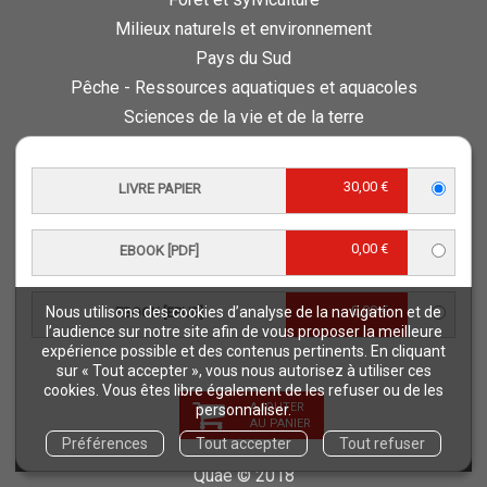
Milieux naturels et environnement
Pays du Sud
Pêche - Ressources aquatiques et aquacoles
Sciences de la vie et de la terre
Science pour tous
Sciences sociales, politiques, économiques
30,00 €
LIVRE PAPIER
ESPACE PRO
0,00 €
EBOOK [PDF]
Vous êtes auteur
Vous êtes journaliste
0,00 €
Vous êtes libraire
Nous utilisons des cookies d’analyse de la navigation et de
EBOOK [EPUB]
l’audience sur notre site afin de vous proposer la meilleure
Vous êtes bibliothécaire
expérience possible et des contenus pertinents. En cliquant
Foreign rights
sur « Tout accepter », vous nous autorisez à utiliser ces
cookies. Vous êtes libre également de les refuser ou de les
Procédure d'évaluation
AJOUTER
personnaliser.
AU PANIER
Préférences
Tout accepter
Tout refuser
NOTRE SITE
Quae © 2018