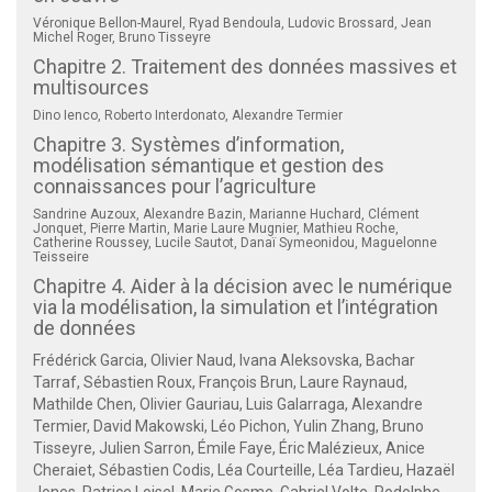
Véronique Bellon-Maurel, Ryad Bendoula, Ludovic Brossard, Jean
Michel Roger, Bruno Tisseyre
Chapitre 2. Traitement des données massives et
multisources
Dino Ienco, Roberto Interdonato, Alexandre Termier
Chapitre 3. Systèmes d’information,
modélisation sémantique et gestion des
connaissances pour l’agriculture
Sandrine Auzoux, Alexandre Bazin, Marianne Huchard, Clément
Jonquet, Pierre Martin, Marie Laure Mugnier, Mathieu Roche,
Catherine Roussey, Lucile Sautot, Danaï Symeonidou, Maguelonne
Teisseire
Chapitre 4. Aider à la décision avec le numérique
via la modélisation, la simulation et l’intégration
de données
Frédérick Garcia, Olivier Naud, Ivana Aleksovska, Bachar
Tarraf, Sébastien Roux, François Brun, Laure Raynaud,
Mathilde Chen, Olivier Gauriau, Luis Galarraga, Alexandre
Termier, David Makowski, Léo Pichon, Yulin Zhang, Bruno
Tisseyre, Julien Sarron, Émile Faye, Éric Malézieux, Anice
Cheraiet, Sébastien Codis, Léa Courteille, Léa Tardieu, Hazaël
Jones, Patrice Loisel, Marie Gosme, Gabriel Volte, Rodolphe