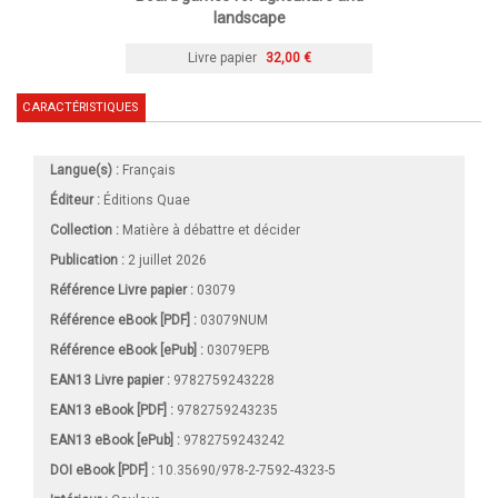
landscape
Livre papier
32,00 €
CARACTÉRISTIQUES
Langue(s) :
Français
Éditeur :
Éditions Quae
Collection :
Matière à débattre et décider
Publication :
2 juillet 2026
Référence Livre papier :
03079
Référence eBook [PDF] :
03079NUM
Référence eBook [ePub] :
03079EPB
EAN13 Livre papier :
9782759243228
EAN13 eBook [PDF] :
9782759243235
EAN13 eBook [ePub] :
9782759243242
DOI eBook [PDF] :
10.35690/978-2-7592-4323-5