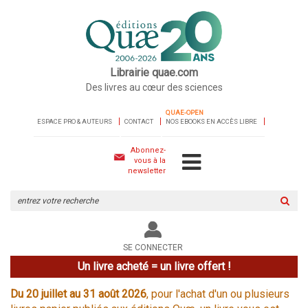
Librairie quae.com
Des livres au cœur des sciences
QUAE-OPEN
ESPACE PRO & AUTEURS
CONTACT
NOS EBOOKS EN ACCÈS LIBRE
Abonnez-
vous à la
newsletter
Rechercher
sur
le
site
SE CONNECTER
Un livre acheté = un livre offert !
Du 20 juillet au 31 août 2026
, pour l'achat d'un ou plusieurs