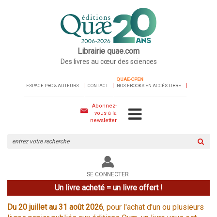
Librairie quae.com
Des livres au cœur des sciences
QUAE-OPEN
ESPACE PRO & AUTEURS
CONTACT
NOS EBOOKS EN ACCÈS LIBRE
Abonnez-
vous à la
newsletter
Rechercher
sur
le
site
SE CONNECTER
Un livre acheté = un livre offert !
Du 20 juillet au 31 août 2026
, pour l'achat d'un ou plusieurs