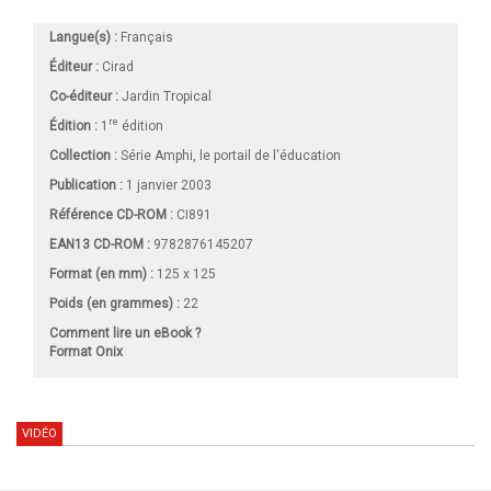
Langue(s) :
Français
Éditeur :
Cirad
Co-éditeur :
Jardin Tropical
re
Édition :
1
édition
Collection :
Série Amphi, le portail de l'éducation
Publication :
1 janvier 2003
Référence CD-ROM :
CI891
EAN13 CD-ROM :
9782876145207
Format (en mm)
:
125 x 125
Poids (en grammes) :
22
Comment lire un eBook ?
Format Onix
VIDÉO