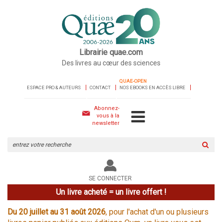
Librairie quae.com
Des livres au cœur des sciences
QUAE-OPEN
ESPACE PRO & AUTEURS
CONTACT
NOS EBOOKS EN ACCÈS LIBRE
Abonnez-
vous à la
newsletter
Rechercher
sur
le
site
SE CONNECTER
Un livre acheté = un livre offert !
Du 20 juillet au 31 août 2026
, pour l'achat d'un ou plusieurs