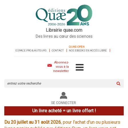
Librairie quae.com
Des livres au cœur des sciences
QUAE-OPEN
ESPACE PRO & AUTEURS
CONTACT
NOS EBOOKS EN ACCÈS LIBRE
Abonnez-
vous à la
newsletter
Rechercher
sur
le
site
SE CONNECTER
Un livre acheté = un livre offert !
Du 20 juillet au 31 août 2026
, pour l'achat d'un ou plusieurs