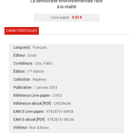
La démocratie environnementale face
à la réalité
Livre papier
9,50 €
CARACTÉRISTIQUES
Langue(s) :
Français
Éditeur :
Cirad
Co-éditeurs :
Cite, Fofifa
re
Édition :
1
édition
Collection :
Repères
Publication :
1 janvier 2003
Référence Livre papier :
CI903
Référence eBook [PDF] :
CI903NUM
EAN13 Livre papier :
9782876144958
EAN13 eBook [PDF] :
9782876148246
Intérieur :
Noir & blanc