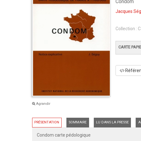
Condom
Jacques Sé
Collection :
C
CARTE PAPI
Référenc
Agrandir
PRÉSENTATION
SOMMAIRE
LU DANS LA PRESSE
A
Condom carte pédologique