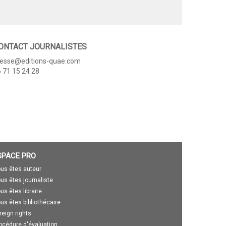
ONTACT JOURNALISTES
resse@editions-quae.com
 71 15 24 28
SPACE PRO
us êtes auteur
us êtes journaliste
us êtes libraire
us êtes bibliothécaire
reign rights
océdure d'évaluation