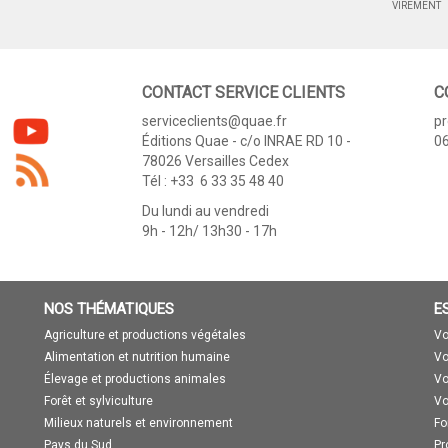
VIREMENT
CONTACT SERVICE CLIENTS
C
serviceclients@quae.fr
p
Éditions Quae - c/o INRAE RD 10 -
06
78026 Versailles Cedex
Tél : +33 6 33 35 48 40
Du lundi au vendredi
9h - 12h/ 13h30 - 17h
NOS THÉMATIQUES
E
Agriculture et productions végétales
Vo
Alimentation et nutrition humaine
Vo
Élevage et productions animales
Vo
Forêt et sylviculture
Vo
Milieux naturels et environnement
Fo
Pays du Sud
Pr