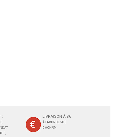
 :
LIVRAISON À 3€
B,
À PARTIR DE 50 €
ANDAT
D'ACHAT*
TIF,