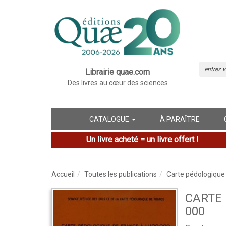
Librairie quae.com
Des livres au cœur des sciences
CATALOGUE
À PARAÎTRE
Un livre acheté = un livre offert !
Accueil
Toutes les publications
Carte pédologique
CARTE 
000