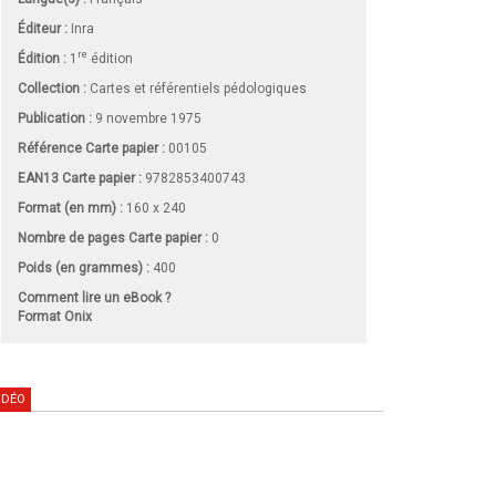
Éditeur :
Inra
re
Édition :
1
édition
Collection :
Cartes et référentiels pédologiques
Publication :
9 novembre 1975
Référence Carte papier :
00105
EAN13 Carte papier :
9782853400743
Format (en mm)
:
160 x 240
Nombre de pages
Carte papier
:
0
Poids (en grammes) :
400
Comment lire un eBook ?
Format Onix
IDÉO