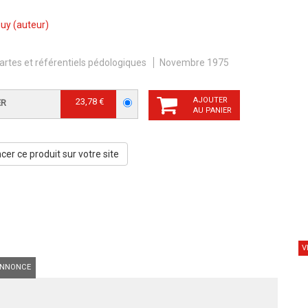
guy
(auteur)
artes et référentiels pédologiques
Novembre 1975
AJOUTER
23,78 €
ER
AU PANIER
er ce produit sur votre site
V
NNONCE