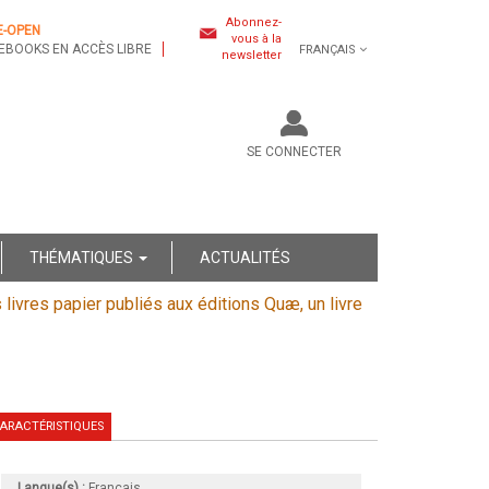
Abonnez-
E-OPEN
vous à la
EBOOKS EN ACCÈS LIBRE
FRANÇAIS
newsletter
SE CONNECTER
THÉMATIQUES
ACTUALITÉS
s livres papier publiés aux éditions Quæ, un livre
ARACTÉRISTIQUES
Langue(s) :
Français