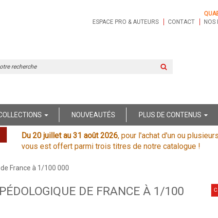
QUA
ESPACE PRO & AUTEURS
CONTACT
NOS 
Rechercher
sur
le
site
COLLECTIONS
NOUVEAUTÉS
PLUS DE CONTENUS
Du 20 juillet au 31 août 2026
, pour l'achat d'un ou plusieur
vous est offert parmi trois titres de notre catalogue !
 de France à 1/100 000
PÉDOLOGIQUE DE FRANCE À 1/100
C