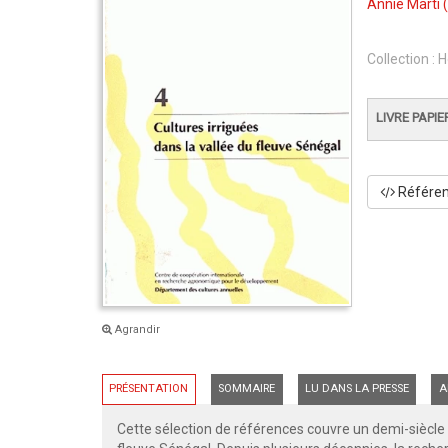
Annie Marti
(
Collection :
H
LIVRE PAPIE
Référenc
Agrandir
PRÉSENTATION
SOMMAIRE
LU DANS LA PRESSE
A
Cette sélection de références couvre un demi-siècle 