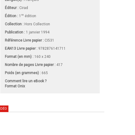
Éditeur :
Cirad
re
Édition :
1
édition
Collection :
Hors Collection
Publication :
1 janvier 1994
Référence Livre papier :
CI531
EAN13 Livre papier :
9782876141711
Format (en mm)
:
160 x 240
Nombre de pages
Livre papier
:
417
Poids (en grammes) :
665
Comment lire un eBook ?
Format Onix
IDÉO