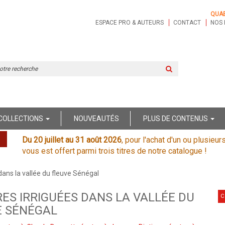
QUA
ESPACE PRO & AUTEURS
CONTACT
NOS 
Rechercher
sur
le
site
COLLECTIONS
NOUVEAUTÉS
PLUS DE CONTENUS
Du 20 juillet au 31 août 2026
, pour l'achat d'un ou plusieur
vous est offert parmi trois titres de notre catalogue !
dans la vallée du fleuve Sénégal
ES IRRIGUÉES DANS LA VALLÉE DU
C
E SÉNÉGAL