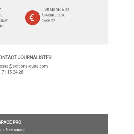
 :
LIVRAISON À 3€
B,
À PARTIR DE 50 €
ANDAT
D'ACHAT*
TIF,
ONTACT JOURNALISTES
resse@editions-quae.com
 71 15 24 28
SPACE PRO
us êtes auteur