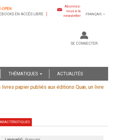
Abonnez-
E-OPEN
vous à la
EBOOKS EN ACCÈS LIBRE
FRANÇAIS
newsletter
SE CONNECTER
THÉMATIQUES
ACTUALITÉS
s livres papier publiés aux éditions Quæ, un livre
ARACTÉRISTIQUES
Langue(s) :
Français