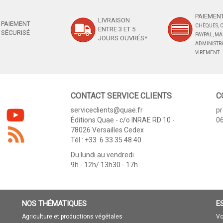
PAIEMENT
LIVRAISON
PAIEMENT
CHÈQUES, C
ENTRE 3 ET 5
SÉCURISÉ
PAYPAL, M
JOURS OUVRÉS*
ADMINISTRA
VIREMENT
CONTACT SERVICE CLIENTS
C
serviceclients@quae.fr
p
Éditions Quae - c/o INRAE RD 10 -
06
78026 Versailles Cedex
Tél : +33 6 33 35 48 40
Du lundi au vendredi
9h - 12h/ 13h30 - 17h
NOS THÉMATIQUES
E
Agriculture et productions végétales
Vo