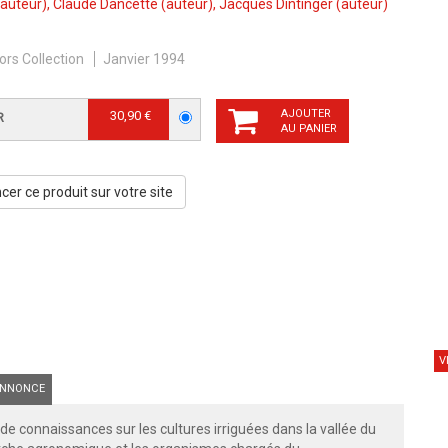
auteur),
Claude Dancette
(auteur),
Jacques Dintinger
(auteur)
ors Collection
Janvier 1994
AJOUTER
30,90 €
R
AU PANIER
er ce produit sur votre site
V
NNONCE
de connaissances sur les cultures irriguées dans la vallée du