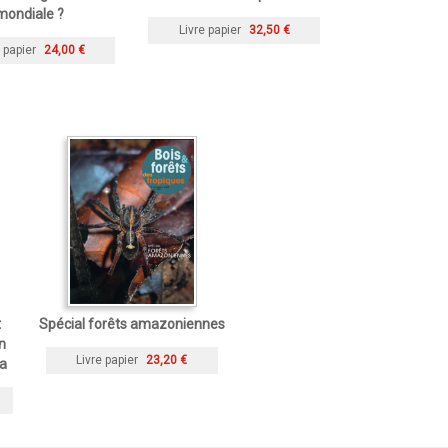
mondiale ?
Livre papier
32,50 €
 papier
24,00 €
t
Spécial forêts amazoniennes
n
Livre papier
23,20 €
ra