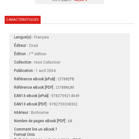
CARACTÉRISTIQUES
Langue(s) :
Français
Éditeur :
Cirad
re
Édition :
1
édition
Collection :
Hors Collection
Publication :
1 avril 2004
Référence eBook [ePub] :
CI788EPB
Référence eBook [PDF] :
CI788NUM
EAN13 eBook [ePub] :
9782759214549
EAN13 eBook [PDF] :
9782759208302
Intérieur :
Bichromie
Nombre de pages
eBook [PDF]
:
68
Comment lire un eBook ?
Format Onix