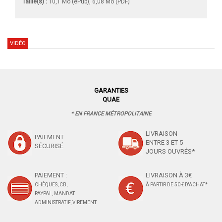
Taille(s) :
10,1 Mo (ePub), 6,08 Mo (PDF)
VIDÉO
GARANTIES
QUAE
* EN FRANCE MÉTROPOLITAINE
LIVRAISON
PAIEMENT
ENTRE 3 ET 5
SÉCURISÉ
JOURS OUVRÉS*
PAIEMENT :
LIVRAISON À 3€
CHÈQUES, CB,
À PARTIR DE 50 € D'ACHAT*
PAYPAL, MANDAT
ADMINISTRATIF, VIREMENT