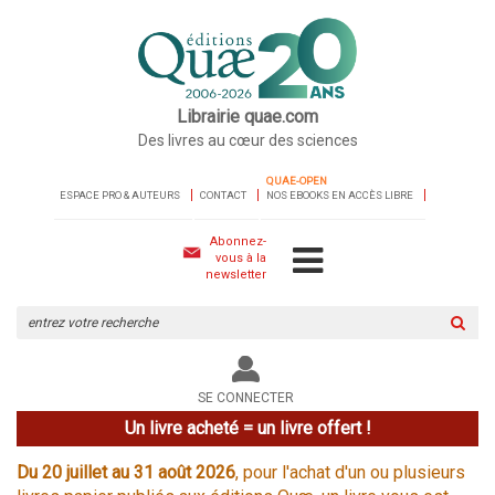
Librairie quae.com
Des livres au cœur des sciences
QUAE-OPEN
ESPACE PRO & AUTEURS
CONTACT
NOS EBOOKS EN ACCÈS LIBRE
Abonnez-
vous à la
newsletter
Rechercher
sur
le
site
SE CONNECTER
Un livre acheté = un livre offert !
Du 20 juillet au 31 août 2026
, pour l'achat d'un ou plusieurs