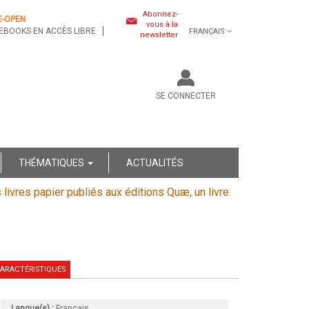
Abonnez-
E-OPEN
vous à la
EBOOKS EN ACCÈS LIBRE
FRANÇAIS
newsletter
SE CONNECTER
THÉMATIQUES
ACTUALITÉS
s livres papier publiés aux éditions Quæ, un livre
ARACTÉRISTIQUES
Langue(s) :
Français