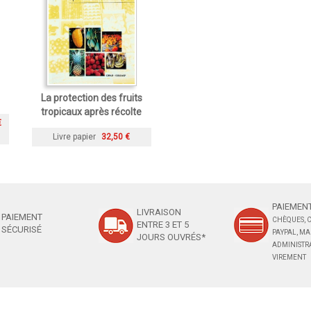
La protection des fruits
tropicaux après récolte
€
Livre papier
32,50 €
PAIEMENT
LIVRAISON
PAIEMENT
CHÈQUES, C
ENTRE 3 ET 5
SÉCURISÉ
PAYPAL, M
JOURS OUVRÉS*
ADMINISTRA
VIREMENT