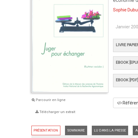
économie d
Sophie Dubui
Janvier 20
LIVRE PAPIE
EBOOK [EPU
EBOOK [PDF
Parcourir en ligne
Référenc
Télécharger un extrait
PRÉSENTATION
SOMMAIRE
LU DANS LA PRESSE
A