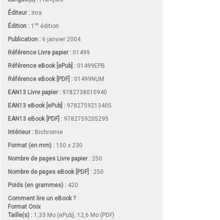
Éditeur :
Inra
re
Édition :
1
édition
Publication :
6 janvier 2004
Référence Livre papier :
01499
Référence eBook [ePub] :
01499EPB
Référence eBook [PDF] :
01499NUM
EAN13 Livre papier :
9782738010940
EAN13 eBook [ePub] :
9782759213405
EAN13 eBook [PDF] :
9782759205295
Intérieur :
Bichromie
Format (en mm)
:
150 x 230
Nombre de pages
Livre papier
:
250
Nombre de pages
eBook [PDF]
:
250
Poids (en grammes) :
420
Comment lire un eBook ?
Format Onix
Taille(s) :
1,33 Mo (ePub), 12,6 Mo (PDF)