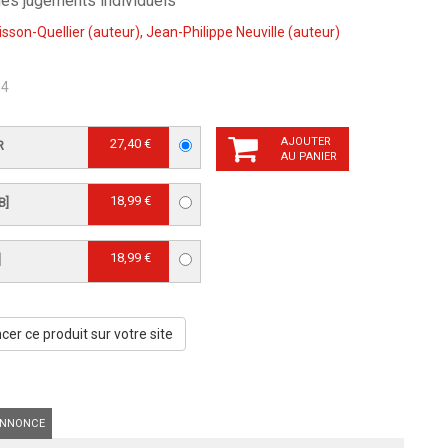
es jugements individuels
sson-Quellier
(auteur),
Jean-Philippe Neuville
(auteur)
04
AJOUTER
27,40 €
R
AU PANIER
18,99 €
B]
18,99 €
]
er ce produit sur votre site
NNONCE