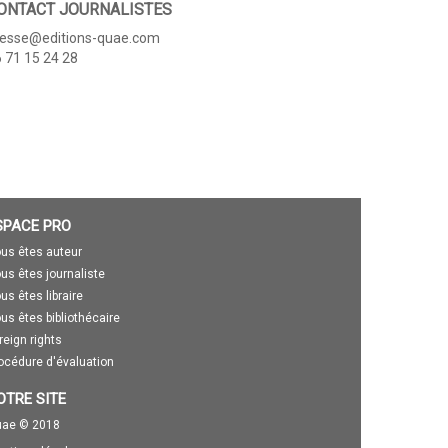
ONTACT JOURNALISTES
resse@editions-quae.com
 71 15 24 28
SPACE PRO
us êtes auteur
us êtes journaliste
us êtes libraire
us êtes bibliothécaire
reign rights
océdure d'évaluation
OTRE SITE
ae © 2018