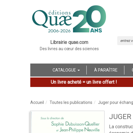
Librairie quae.com
Des livres au cœur des sciences
CATALOGUE
À PARAÎTRE
Un livre acheté = un livre offert !
Accueil
Toutes les publications
Juger pour échan
JUGER
La construc