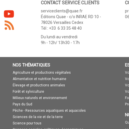
CONTACT SERVICE CLIENTS
C
serviceclients@quae.fr
p
Éditions Quae - c/o INRAE RD 10 -
06
78026 Versailles Cedex
Tél : +33 6 33 35 48 40
Du lundi au vendredi
9h - 12h/ 13h30 - 17h
NOS THÉMATIQUES
E
Agriculture et productions végétales
Vo
Alimentation et nutrition humaine
Vo
Élevage et productions animales
Vo
Forêt et sylviculture
Vo
Milieux naturels et environnement
Fo
Pays du Sud
Pr
Pêche - Ressources aquatiques et aquacoles
N
Sciences de la vie et de la terre
Qu
Science pour tous