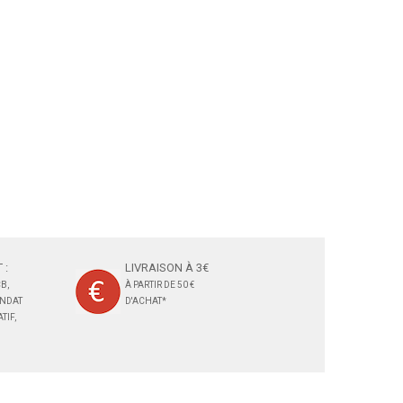
 :
LIVRAISON À 3€
B,
À PARTIR DE 50 €
ANDAT
D'ACHAT*
TIF,