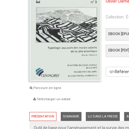
Olivier Clém
Collection :
É
EBOOK [EPU
EBOOK [PDF
Référenc
Parcourir en ligne
Télécharger un extrait
PRÉSENTATION
SOMMAIRE
LU DANS LA PRESSE
A
Outil de base pour l'aménagement et la survie des ma