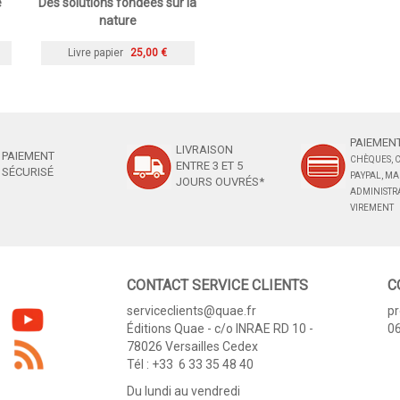
e
Des solutions fondées sur la
nature
Livre papier
25,00 €
PAIEMENT
LIVRAISON
PAIEMENT
CHÈQUES, C
ENTRE 3 ET 5
SÉCURISÉ
PAYPAL, M
JOURS OUVRÉS*
ADMINISTRA
VIREMENT
CONTACT SERVICE CLIENTS
C
serviceclients@quae.fr
p
Éditions Quae - c/o INRAE RD 10 -
06
78026 Versailles Cedex
Tél : +33 6 33 35 48 40
Du lundi au vendredi