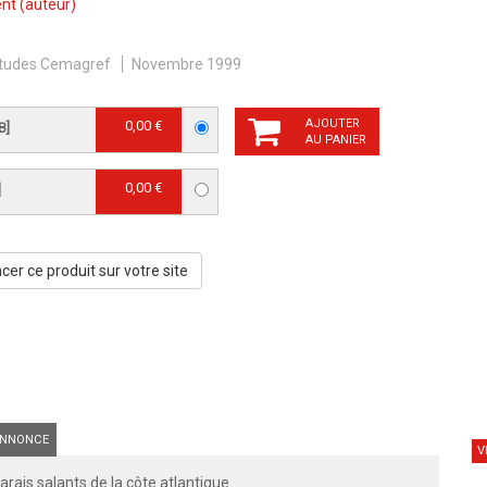
ent
(auteur)
tudes Cemagref
Novembre 1999
AJOUTER
0,00 €
B]
AU PANIER
0,00 €
]
er ce produit sur votre site
NNONCE
V
rais salants de la côte atlantique.