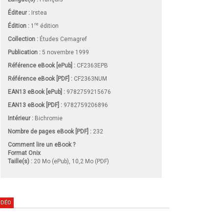
Éditeur :
Irstea
re
Édition :
1
édition
Collection :
Études Cemagref
Publication :
5 novembre 1999
Référence eBook [ePub] :
CF2363EPB
Référence eBook [PDF] :
CF2363NUM
EAN13 eBook [ePub] :
9782759215676
EAN13 eBook [PDF] :
9782759206896
Intérieur :
Bichromie
Nombre de pages
eBook [PDF]
:
232
Comment lire un eBook ?
Format Onix
Taille(s) :
20 Mo (ePub), 10,2 Mo (PDF)
IDÉO