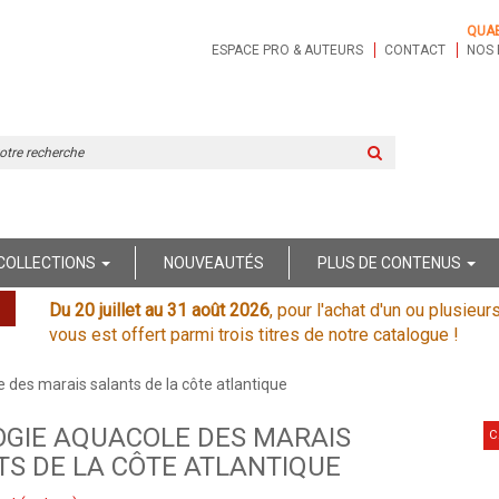
QUA
ESPACE PRO & AUTEURS
CONTACT
NOS 
Rechercher
sur
le
site
COLLECTIONS
NOUVEAUTÉS
PLUS DE CONTENUS
Du 20 juillet au 31 août 2026
, pour l'achat d'un ou plusieur
vous est offert parmi trois titres de notre catalogue !
 des marais salants de la côte atlantique
OGIE AQUACOLE DES MARAIS
C
S DE LA CÔTE ATLANTIQUE