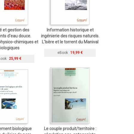
é et gestion des
Information historique et
nts d'eau douce.
ingénierie des risques naturels.
hysico-chimiques et
L'Isère et le torrent du Manival
iologiques
eBook
19,99 €
Book
25,99 €
tement biologique
Le couple produit/territoire :