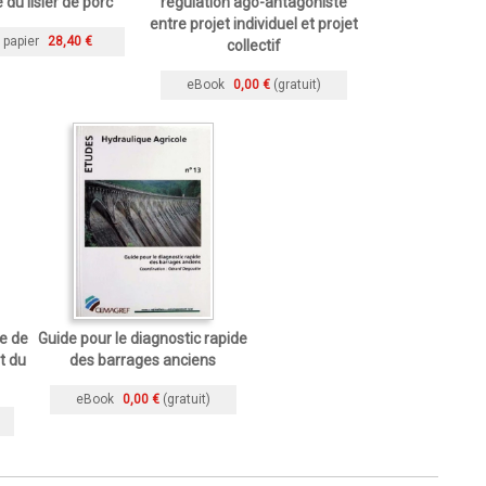
 du lisier de porc
régulation ago-antagoniste
entre projet individuel et projet
 papier
28,40 €
collectif
eBook
0,00 €
(gratuit)
e de
Guide pour le diagnostic rapide
t du
des barrages anciens
eBook
0,00 €
(gratuit)