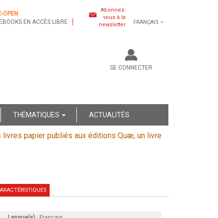
Abonnez-
E-OPEN
vous à la
EBOOKS EN ACCÈS LIBRE
FRANÇAIS
newsletter
SE CONNECTER
THÉMATIQUES
ACTUALITÉS
s livres papier publiés aux éditions Quæ, un livre
ARACTÉRISTIQUES
Langue(s) :
Français