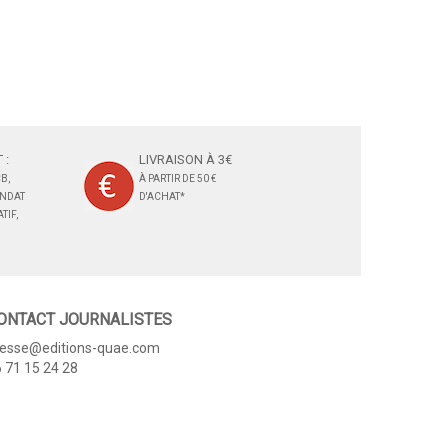
 :
LIVRAISON À 3€
B,
À PARTIR DE 50 €
ANDAT
D'ACHAT*
TIF,
ONTACT JOURNALISTES
resse@editions-quae.com
 71 15 24 28