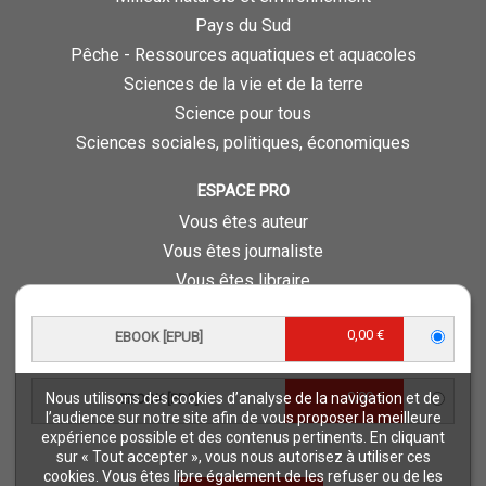
Pays du Sud
Pêche - Ressources aquatiques et aquacoles
Sciences de la vie et de la terre
Science pour tous
Sciences sociales, politiques, économiques
ESPACE PRO
Vous êtes auteur
Vous êtes journaliste
Vous êtes libraire
Vous êtes bibliothécaire
0,00 €
Foreign rights
EBOOK [EPUB]
Procédure d'évaluation
0,00 €
Nous utilisons des cookies d’analyse de la navigation et de
EBOOK [PDF]
NOTRE SITE
l’audience sur notre site afin de vous proposer la meilleure
expérience possible et des contenus pertinents. En cliquant
Quae © 2018
sur « Tout accepter », vous nous autorisez à utiliser ces
Mentions légales
cookies. Vous êtes libre également de les refuser ou de les