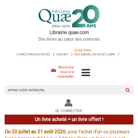
Librairie quae.com
Des livres au cœur des sciences
QUAE-OPEN
ESPACE PRO & AUTEURS
CONTACT
NOS EBOOKS EN ACCÈS LIBRE
Abonnez-
vous à la
newsletter
Rechercher
sur
le
site
SE CONNECTER
Un livre acheté = un livre offert !
Du 20 juillet au 31 août 2026
, pour l'achat d'un ou plusieurs