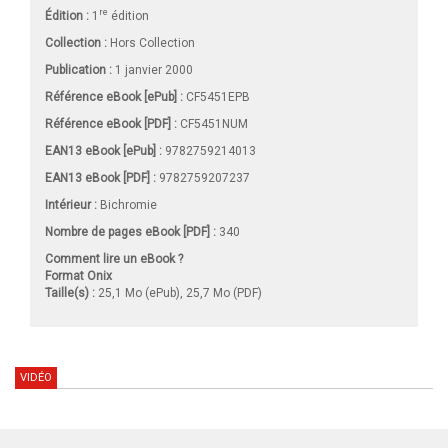
re
Édition :
1
édition
Collection :
Hors Collection
Publication :
1 janvier 2000
Référence eBook [ePub] :
CF5451EPB
Référence eBook [PDF] :
CF5451NUM
EAN13 eBook [ePub] :
9782759214013
EAN13 eBook [PDF] :
9782759207237
Intérieur :
Bichromie
Nombre de pages
eBook [PDF]
:
340
Comment lire un eBook ?
Format Onix
Taille(s) :
25,1 Mo (ePub), 25,7 Mo (PDF)
VIDÉO