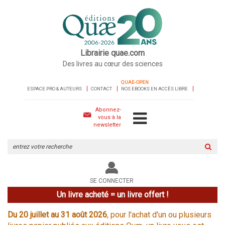
Librairie quae.com
Des livres au cœur des sciences
QUAE-OPEN
ESPACE PRO & AUTEURS
CONTACT
NOS EBOOKS EN ACCÈS LIBRE
Abonnez-
vous à la
newsletter
Rechercher
sur
le
site
SE CONNECTER
Un livre acheté = un livre offert !
Du 20 juillet au 31 août 2026
, pour l'achat d'un ou plusieurs