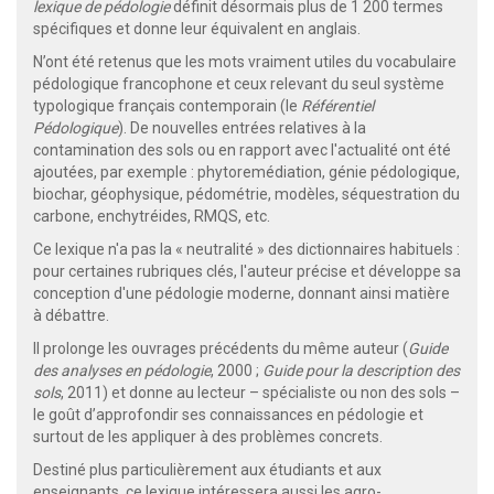
lexique de pédologie
définit désormais plus de 1 200 termes
spécifiques et donne leur équivalent en anglais.
N’ont été retenus que les mots vraiment utiles du vocabulaire
pédologique francophone et ceux relevant du seul système
typologique français contemporain (le
Référentiel
Pédologique
). De nouvelles entrées relatives à la
contamination des sols ou en rapport avec l'actualité ont été
ajoutées, par exemple : phytoremédiation, génie pédologique,
biochar, géophysique, pédométrie, modèles, séquestration du
carbone, enchytréides, RMQS, etc.
Ce lexique n'a pas la « neutralité » des dictionnaires habituels :
pour certaines rubriques clés, l'auteur précise et développe sa
conception d'une pédologie moderne, donnant ainsi matière
à débattre.
Il prolonge les ouvrages précédents du même auteur (
Guide
des analyses en pédologie
, 2000 ;
Guide pour la description des
sols
, 2011) et donne au lecteur – spécialiste ou non des sols –
le goût d’approfondir ses connaissances en pédologie et
surtout de les appliquer à des problèmes concrets.
Destiné plus particulièrement aux étudiants et aux
enseignants, ce lexique intéressera aussi les agro-