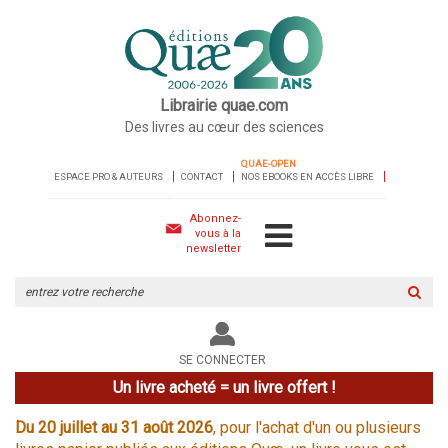
Librairie quae.com
Des livres au cœur des sciences
QUAE-OPEN
ESPACE PRO & AUTEURS
CONTACT
NOS EBOOKS EN ACCÈS LIBRE
Abonnez-
vous à la
newsletter
Rechercher
sur
le
site
SE CONNECTER
Un livre acheté = un livre offert !
Du 20 juillet au 31 août 2026
, pour l'achat d'un ou plusieurs