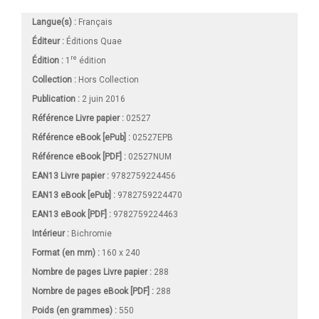
Langue(s) :
Français
Éditeur :
Éditions Quae
re
Édition :
1
édition
Collection :
Hors Collection
Publication :
2 juin 2016
Référence Livre papier :
02527
Référence eBook [ePub] :
02527EPB
Référence eBook [PDF] :
02527NUM
EAN13 Livre papier :
9782759224456
EAN13 eBook [ePub] :
9782759224470
EAN13 eBook [PDF] :
9782759224463
Intérieur :
Bichromie
Format (en mm)
:
160 x 240
Nombre de pages
Livre papier
:
288
Nombre de pages
eBook [PDF]
:
288
Poids (en grammes) :
550