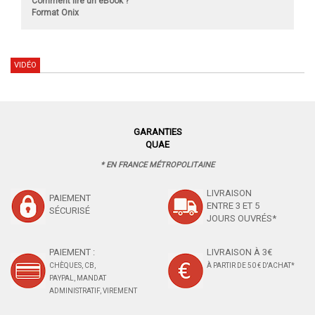
Comment lire un eBook ?
Format Onix
VIDÉO
GARANTIES
QUAE
* EN FRANCE MÉTROPOLITAINE
LIVRAISON
PAIEMENT
ENTRE 3 ET 5
SÉCURISÉ
JOURS OUVRÉS*
PAIEMENT :
LIVRAISON À 3€
CHÈQUES, CB,
À PARTIR DE 50 € D'ACHAT*
PAYPAL, MANDAT
ADMINISTRATIF, VIREMENT