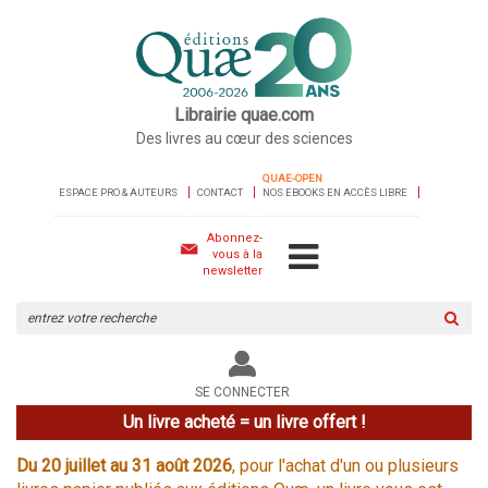
Librairie quae.com
Des livres au cœur des sciences
QUAE-OPEN
ESPACE PRO & AUTEURS
CONTACT
NOS EBOOKS EN ACCÈS LIBRE
Abonnez-
vous à la
newsletter
Rechercher
sur
le
site
SE CONNECTER
Un livre acheté = un livre offert !
Du 20 juillet au 31 août 2026
, pour l'achat d'un ou plusieurs