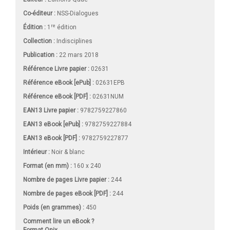
Co-éditeur :
NSS-Dialogues
re
Édition :
1
édition
Collection :
Indisciplines
Publication :
22 mars 2018
Référence Livre papier :
02631
Référence eBook [ePub] :
02631EPB
Référence eBook [PDF] :
02631NUM
EAN13 Livre papier :
9782759227860
EAN13 eBook [ePub] :
9782759227884
EAN13 eBook [PDF] :
9782759227877
Intérieur :
Noir & blanc
Format (en mm)
:
160 x 240
Nombre de pages
Livre papier
:
244
Nombre de pages
eBook [PDF]
:
244
Poids (en grammes) :
450
Comment lire un eBook ?