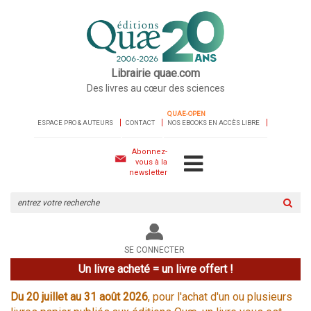
Librairie quae.com
Des livres au cœur des sciences
QUAE-OPEN
ESPACE PRO & AUTEURS
CONTACT
NOS EBOOKS EN ACCÈS LIBRE
Abonnez-
vous à la
newsletter
Rechercher
sur
le
site
SE CONNECTER
Un livre acheté = un livre offert !
Du 20 juillet au 31 août 2026
, pour l'achat d'un ou plusieurs