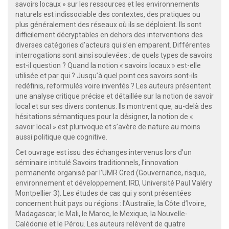
savoirs locaux » sur les ressources et les environnements
naturels est indissociable des contextes, des pratiques ou
plus généralement des réseaux où ils se déploient. Ils sont
difficilement décryptables en dehors des interventions des
diverses catégories d’acteurs qui s’en emparent. Différentes
interrogations sont ainsi soulevées : de quels types de savoirs
est-il question ? Quand la notion « savoirs locaux » est-elle
utilisée et par qui ? Jusqu’à quel point ces savoirs sont-ils
redéfinis, reformulés voire inventés ? Les auteurs présentent
une analyse critique précise et détaillée sur la notion de savoir
local et sur ses divers contenus. Ils montrent que, au-delà des
hésitations sémantiques pour la désigner, la notion de «
savoir local » est plurivoque et s’avère de nature au moins
aussi politique que cognitive.
Cet ouvrage est issu des échanges intervenus lors d’un
séminaire intitulé Savoirs traditionnels, l’innovation
permanente organisé par l’UMR Gred (Gouvernance, risque,
environnement et développement. IRD, Université Paul Valéry
Montpellier 3). Les études de cas qui y sont présentées
concernent huit pays ou régions : l’Australie, la Côte d’Ivoire,
Madagascar, le Mali, le Maroc, le Mexique, la Nouvelle-
Calédonie et le Pérou. Les auteurs relèvent de quatre