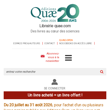
Librairie quae.com
Des livres au cœur des sciences
QUAE-OPEN
ESPACE PRO & AUTEURS
CONTACT
NOS EBOOKS EN ACCÈS LIBRE
Abonnez-
vous à la
newsletter
Rechercher
sur
le
site
SE CONNECTER
Un livre acheté = un livre offert !
Du 20 juillet au 31 août 2026
, pour l'achat d'un ou plusieurs