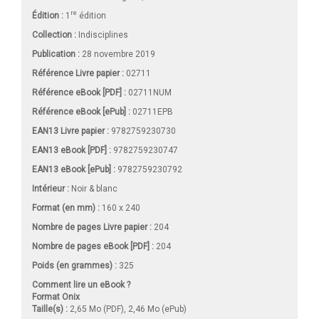
re
Édition :
1
édition
Collection :
Indisciplines
Publication :
28 novembre 2019
Référence Livre papier :
02711
Référence eBook [PDF] :
02711NUM
Référence eBook [ePub] :
02711EPB
EAN13 Livre papier :
9782759230730
EAN13 eBook [PDF] :
9782759230747
EAN13 eBook [ePub] :
9782759230792
Intérieur :
Noir & blanc
Format (en mm)
:
160 x 240
Nombre de pages
Livre papier
:
204
Nombre de pages
eBook [PDF]
:
204
Poids (en grammes) :
325
Comment lire un eBook ?
Format Onix
Taille(s) :
2,65 Mo (PDF), 2,46 Mo (ePub)