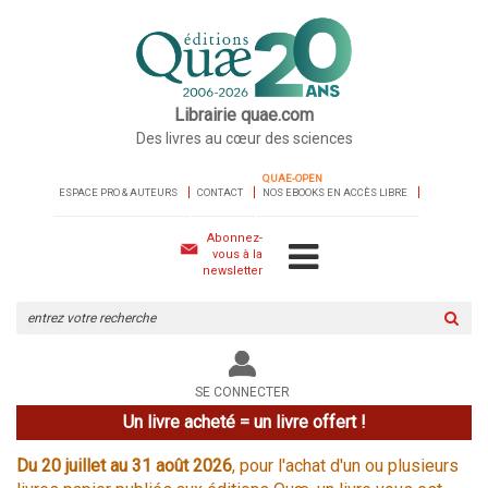
Librairie quae.com
Des livres au cœur des sciences
QUAE-OPEN
ESPACE PRO & AUTEURS
CONTACT
NOS EBOOKS EN ACCÈS LIBRE
Abonnez-
vous à la
newsletter
Rechercher
sur
le
site
SE CONNECTER
Un livre acheté = un livre offert !
Du 20 juillet au 31 août 2026
, pour l'achat d'un ou plusieurs