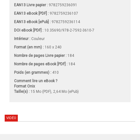
EAN13 Livre papier :
9782759236091
EAN13 eBook [PDF] :
9782759236107
EAN13 eBook [ePub] :
9782759236114
DOI eBook [PDF] :
10.35690/978-2-7592-3610-7
Intérieur :
Couleur
Format (en mm)
:
160 x 240
Nombre de pages
Livre papier
:
184
Nombre de pages
eBook [PDF]
:
184
Poids (en grammes) :
410
Comment lire un eBook ?
Format Onix
Taille(s) :
15 Mo (PDF), 2,64 Mo (ePub)
VIDÉO