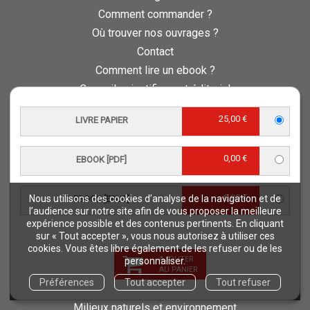
Comment commander ?
Où trouver nos ouvrages ?
Contact
Comment lire un ebook ?
Conseil scientifique et éditorial
Charte d’éthique éditoriale
25,00 €
LIVRE PAPIER
Questions fréquentes
Protection de vos données personnelles - RGPD
0,00 €
EBOOK [PDF]
QUAE RECRUTE
Retours et commandes
0,00 €
Nous utilisons des cookies d’analyse de la navigation et de
EBOOK [EPUB]
l’audience sur notre site afin de vous proposer la meilleure
NOS THÉMATIQUES
expérience possible et des contenus pertinents. En cliquant
Agriculture et productions végétales
sur « Tout accepter », vous nous autorisez à utiliser ces
cookies. Vous êtes libre également de les refuser ou de les
Alimentation et nutrition humaine
AJOUTER
personnaliser.
Élevage et productions animales
AU PANIER
Préférences
Tout accepter
Tout refuser
Forêt et sylviculture
Milieux naturels et environnement