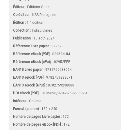
Éditeur :
Éditions Quae
Co-éditeur :
NSS-Dialogues
re
Édition :
1
édition
Collection :
Indisciplines
Publication :
15 août 2024
Référence Livre papier :
02952
Référence eBook [PDF] :
02952NUM
Référence eBook [ePub] :
02952EPB
EAN13 Livre papier :
9782759238064
EAN13 eBook [PDF] :
9782759238071
EAN13 eBook [ePub] :
9782759238088
DOI eBook [PDF] :
10.35690/978-2-7592-3807-1
Intérieur :
Couleur
Format (en mm)
:
160 x 240
Nombre de pages
Livre papier
:
172
Nombre de pages
eBook [PDF]
:
172