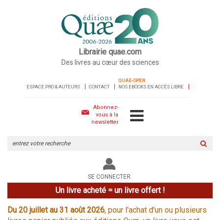
Librairie quae.com
Des livres au cœur des sciences
QUAE-OPEN
ESPACE PRO & AUTEURS
CONTACT
NOS EBOOKS EN ACCÈS LIBRE
Abonnez-
vous à la
newsletter
Rechercher
sur
le
site
SE CONNECTER
Un livre acheté = un livre offert !
Du 20 juillet au 31 août 2026
, pour l'achat d'un ou plusieurs