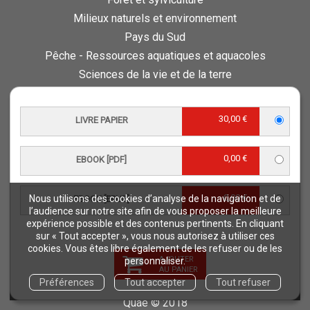
Milieux naturels et environnement
Pays du Sud
Pêche - Ressources aquatiques et aquacoles
Sciences de la vie et de la terre
Science pour tous
Sciences sociales, politiques, économiques
30,00 €
LIVRE PAPIER
ESPACE PRO
0,00 €
EBOOK [PDF]
Vous êtes auteur
Vous êtes journaliste
0,00 €
Vous êtes libraire
Nous utilisons des cookies d’analyse de la navigation et de
EBOOK [EPUB]
l’audience sur notre site afin de vous proposer la meilleure
Vous êtes bibliothécaire
expérience possible et des contenus pertinents. En cliquant
Foreign rights
sur « Tout accepter », vous nous autorisez à utiliser ces
cookies. Vous êtes libre également de les refuser ou de les
Procédure d'évaluation
AJOUTER
personnaliser.
AU PANIER
Préférences
Tout accepter
Tout refuser
NOTRE SITE
Quae © 2018