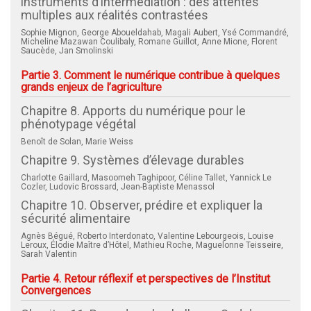
instruments d’intermédiation : des attentes
multiples aux réalités contrastées
Sophie Mignon, George Aboueldahab, Magali Aubert, Ysé Commandré,
Micheline Mazawan Coulibaly, Romane Guillot, Anne Mione, Florent
Saucède, Jan Smolinski
Partie 3. Comment le numérique contribue à quelques
grands enjeux de l’agriculture
Chapitre 8. Apports du numérique pour le
phénotypage végétal
Benoît de Solan, Marie Weiss
Chapitre 9. Systèmes d’élevage durables
Charlotte Gaillard, Masoomeh Taghipoor, Céline Tallet, Yannick Le
Cozler, Ludovic Brossard, Jean-Baptiste Menassol
Chapitre 10. Observer, prédire et expliquer la
sécurité alimentaire
Agnès Bégué, Roberto Interdonato, Valentine Lebourgeois, Louise
Leroux, Élodie Maître d’Hôtel, Mathieu Roche, Maguelonne Teisseire,
Sarah Valentin
Partie 4. Retour réflexif et perspectives de l’Institut
Convergences