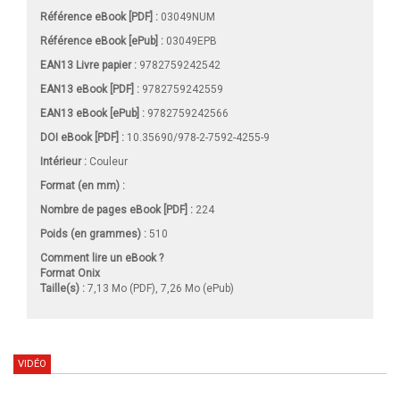
Référence eBook [PDF] :
03049NUM
Référence eBook [ePub] :
03049EPB
EAN13 Livre papier :
9782759242542
EAN13 eBook [PDF] :
9782759242559
EAN13 eBook [ePub] :
9782759242566
DOI eBook [PDF] :
10.35690/978-2-7592-4255-9
Intérieur :
Couleur
Format (en mm)
:
Nombre de pages
eBook [PDF]
:
224
Poids (en grammes) :
510
Comment lire un eBook ?
Format Onix
Taille(s) :
7,13 Mo (PDF), 7,26 Mo (ePub)
VIDÉO