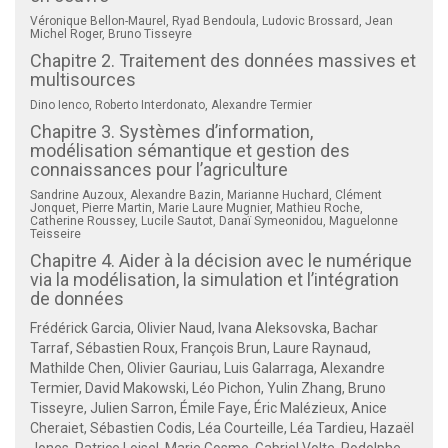
Véronique Bellon-Maurel, Ryad Bendoula, Ludovic Brossard, Jean
Michel Roger, Bruno Tisseyre
Chapitre 2. Traitement des données massives et
multisources
Dino Ienco, Roberto Interdonato, Alexandre Termier
Chapitre 3. Systèmes d’information,
modélisation sémantique et gestion des
connaissances pour l’agriculture
Sandrine Auzoux, Alexandre Bazin, Marianne Huchard, Clément
Jonquet, Pierre Martin, Marie Laure Mugnier, Mathieu Roche,
Catherine Roussey, Lucile Sautot, Danaï Symeonidou, Maguelonne
Teisseire
Chapitre 4. Aider à la décision avec le numérique
via la modélisation, la simulation et l’intégration
de données
Frédérick Garcia, Olivier Naud, Ivana Aleksovska, Bachar
Tarraf, Sébastien Roux, François Brun, Laure Raynaud,
Mathilde Chen, Olivier Gauriau, Luis Galarraga, Alexandre
Termier, David Makowski, Léo Pichon, Yulin Zhang, Bruno
Tisseyre, Julien Sarron, Émile Faye, Éric Malézieux, Anice
Cheraiet, Sébastien Codis, Léa Courteille, Léa Tardieu, Hazaël
Jones, Patrice Loisel, Marie Gosme, Gabriel Volte, Rodolphe