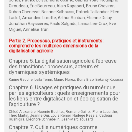
Giroudeau, Éric Bourreau, Alain Rapaport, Bruno Cheviron,
Ruben Chenevat, Nesrine Kalboussi, Patrick Taillandier, Ellen
Laclef, Amandine Lurette, Arthur Scriban, Étienne Delay,
Jonathan Vayssières, Paulo Salgado, Larisa Lee-Cruz, Eve
Miguel, Annelise Tran
Partie 2. Processus, pratiques et instruments :
comprendre les multiples dimensions de la
digitalisation agricole
Chapitre 5. La digitalisation agricole à l’épreuve
des transitions : processus, acteurs et
dynamiques systémiques
Karine Gauche, Leila Temri, Mauro Florez, Boris Biao, Bekanty Kouassi
Chapitre 6. Usages et pratiques du numérique
par les agriculteurs : quels enseignements pour
les liens entre digitalisation et écologisation de
l’agriculture ?
Chloé Alexandre, Noémie Bechtet, Romane Guillot, Pierre Labarthe,
Théo Martin, Jeanne Oui, Louis Rénier, Nadège Ressia, Cadeau
Rushigira, Éléonore Schnebelin, Jean-Marc Touzard
Chapitre 7. Outils numériques comme