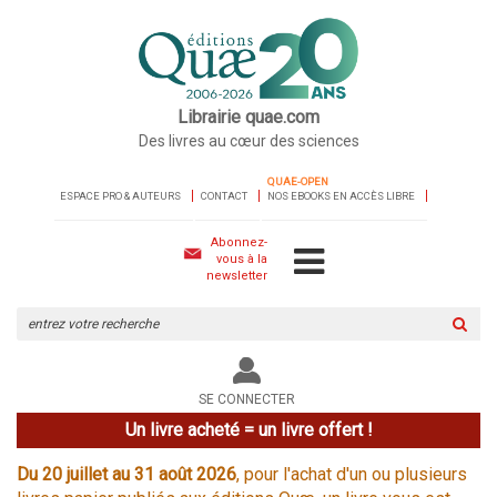
Librairie quae.com
Des livres au cœur des sciences
QUAE-OPEN
ESPACE PRO & AUTEURS
CONTACT
NOS EBOOKS EN ACCÈS LIBRE
Abonnez-
vous à la
newsletter
Rechercher
sur
le
site
SE CONNECTER
Un livre acheté = un livre offert !
Du 20 juillet au 31 août 2026
, pour l'achat d'un ou plusieurs