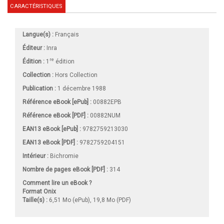
CARACTÉRISTIQUES
Langue(s) :
Français
Éditeur :
Inra
re
Édition :
1
édition
Collection :
Hors Collection
Publication :
1 décembre 1988
Référence eBook [ePub] :
00882EPB
Référence eBook [PDF] :
00882NUM
EAN13 eBook [ePub] :
9782759213030
EAN13 eBook [PDF] :
9782759204151
Intérieur :
Bichromie
Nombre de pages
eBook [PDF]
:
314
Comment lire un eBook ?
Format Onix
Taille(s) :
6,51 Mo (ePub), 19,8 Mo (PDF)