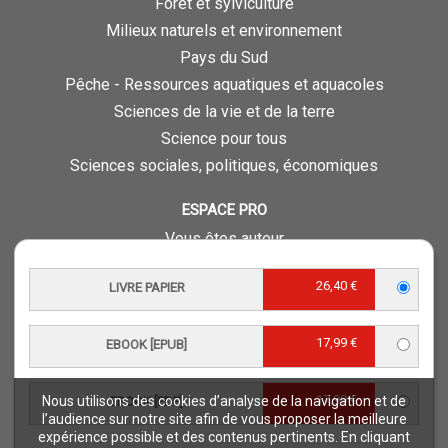
Forêt et sylviculture
Milieux naturels et environnement
Pays du Sud
Pêche - Ressources aquatiques et aquacoles
Sciences de la vie et de la terre
Science pour tous
Sciences sociales, politiques, économiques
ESPACE PRO
Vous êtes auteur
Vous êtes journaliste
26,40 €
LIVRE PAPIER
Vous êtes libraire
Vous êtes bibliothécaire
17,99 €
Foreign rights
EBOOK [EPUB]
Procédure d'évaluation
17,99 €
Nous utilisons des cookies d’analyse de la navigation et de
EBOOK [PDF]
NOTRE SITE
l’audience sur notre site afin de vous proposer la meilleure
expérience possible et des contenus pertinents. En cliquant
Quae © 2018