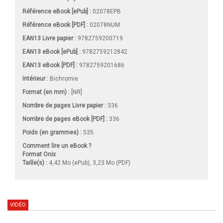
Référence eBook [ePub] :
02078EPB
Référence eBook [PDF] :
02078NUM
EAN13 Livre papier :
9782759200719
EAN13 eBook [ePub] :
9782759212842
EAN13 eBook [PDF] :
9782759201686
Intérieur :
Bichromie
Format (en mm)
:
[NR]
Nombre de pages
Livre papier
:
336
Nombre de pages
eBook [PDF]
:
336
Poids (en grammes) :
535
Comment lire un eBook ?
Format Onix
Taille(s) :
4,42 Mo (ePub), 3,23 Mo (PDF)
VIDÉO