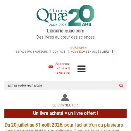
Librairie quae.com
Des livres au cœur des sciences
QUAE-OPEN
ESPACE PRO & AUTEURS
CONTACT
NOS EBOOKS EN ACCÈS LIBRE
Abonnez-
vous à la
newsletter
Rechercher
sur
le
site
SE CONNECTER
Un livre acheté = un livre offert !
Du 20 juillet au 31 août 2026
, pour l'achat d'un ou plusieurs