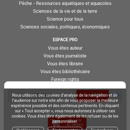
Pêche - Ressources aquatiques et aquacoles
Sciences de la vie et de la terre
Science pour tous
Sciences sociales, politiques, économiques
ESPACE PRO
Vous êtes auteur
Vous êtes journaliste
Vous êtes libraire
Vous êtes bibliothécaire
Foreign rights
Procédure d'évaluation
23,78 €
Nous utilisons des cookies d’analyse de la navigation et de
CARTE PAPIER
NOTRE SITE
l’audience sur notre site afin de vous proposer la meilleure
expérience possible et des contenus pertinents. En cliquant
Quae © 2018
sur « Tout accepter », vous nous autorisez à utiliser ces
Mentions légales
cookies. Vous êtes libre également de les refuser ou de les
AJOUTER
personnaliser.
Déclaration d'accessibilité
AU PANIER