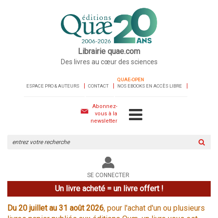
Librairie quae.com
Des livres au cœur des sciences
QUAE-OPEN
ESPACE PRO & AUTEURS
CONTACT
NOS EBOOKS EN ACCÈS LIBRE
Abonnez-
vous à la
newsletter
Rechercher
sur
le
site
SE CONNECTER
Un livre acheté = un livre offert !
Du 20 juillet au 31 août 2026
, pour l'achat d'un ou plusieurs